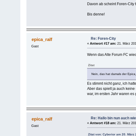
Davon ab scheint Foren-City t
Bis denne!
Re: Foren-City
epica_ralf
«
Antwort #17 am:
21. März 201
Gast
Wenn das Alte Forum FC wiede
Zitat
Nein, das hat damals der Epic
Es stimmt nicht ganz, ich hat
Aber das spielt ja auch keine
war, im ersten Jahr waren es 
Re: Hallo bin nun auch wi
epica_ralf
«
Antwort #18 am:
21. März 201
Gast
Zitat von: Cyberior am 20. März 