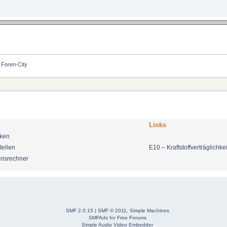
Foren-City
Links
nken
tellen
E10 – Kraftstoffverträglichkei
onsrechner
SMF 2.0.15
|
SMF © 2011
,
Simple Machines
SMFAds
for
Free Forums
Simple Audio Video Embedder