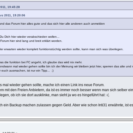
2011, 19:45:28
ärz 2011, 19:20:06
und das Forum hier alles gute und das sich hier alle anderen auch anmelden
t Du Dich hier wieder verabschieden wollen...
orum hier sind lang und breit erklärt worden.
er erwarten wieder komplett funktionstüchtig werden sollte, kann man sich was überlegen.
was die funktion bei FC angeht, ich glaube das wird nix mehr.
gendwann mal wieder gehen sollte bin ich der Meinung wir bleiben jetzt hier, sperren das alte und
 euch ausmachen, ist nur ein Tipp... ;)
es mal wieder gehen sollte, mache ich einen Link ins neue Forum.
em mit den Freien Anbietern, da ist es immer noch besser wenn man sich selber ei
en, ob ich sie dort ausklinke, man sieht ja wo es hingeführt hat :-(.
ich ein Backup machen zulassen gegen Geld. Aber wie schon Inti31 erwähnte, ist e