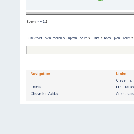
Seiten:
«
«
1
2
Chevrolet Epica, Malibu & Captiva Forum
»
Links
»
Altes Epica Forum
»
Navigation
Links
Clever Ta
Galerie
LPG-Tanks
Chevrolet Malibu
Amortisati