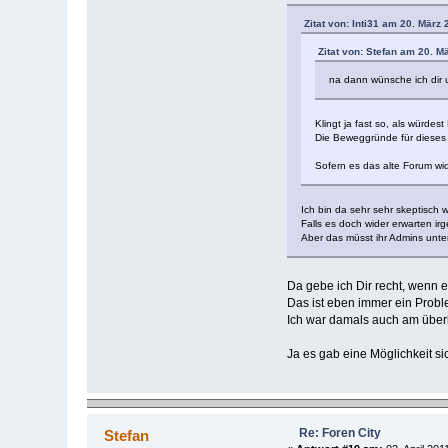
Zitat von: Inti31 am 20. März 
Zitat von: Stefan am 20. M
na dann wünsche ich dir 
Klingt ja fast so, als würdes
Die Beweggründe für dieses F
Sofern es das alte Forum wid
Ich bin da sehr sehr skeptisch 
Falls es doch wider erwarten ir
Aber das müsst ihr Admins unter
Da gebe ich Dir recht, wenn 
Das ist eben immer ein Probl
Ich war damals auch am überleg
Ja es gab eine Möglichkeit s
Re: Foren City
Stefan