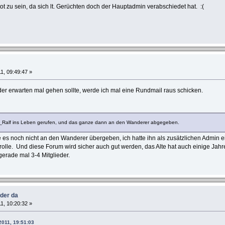
ot zu sein, da sich lt. Gerüchten doch der Hauptadmin verabschiedet hat. :(
1, 09:49:47 »
r erwarten mal gehen sollte, werde ich mal eine Rundmail raus schicken.
a_Ralf ins Leben gerufen, und das ganze dann an den Wanderer abgegeben.
te es noch nicht an den Wanderer übergeben, ich hatte ihn als zusätzlichen Admin ei
 rolle. Und diese Forum wird sicher auch gut werden, das Alte hat auch einige Jah
gerade mal 3-4 Mitglieder.
eder da
1, 10:20:32 »
2011, 19:51:03