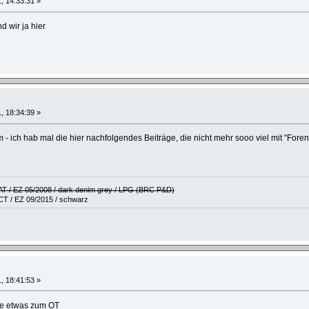
1, 14:33:31 »
nd wir ja hier
, 18:34:39 »
m - ich hab mal die hier nachfolgendes Beiträge, die nicht mehr sooo viel mit "For
 AT / EZ 05/2008 / dark denim grey / LPG (BRC P&D)
CT / EZ 09/2015 / schwarz
, 18:41:53 »
e etwas zum OT