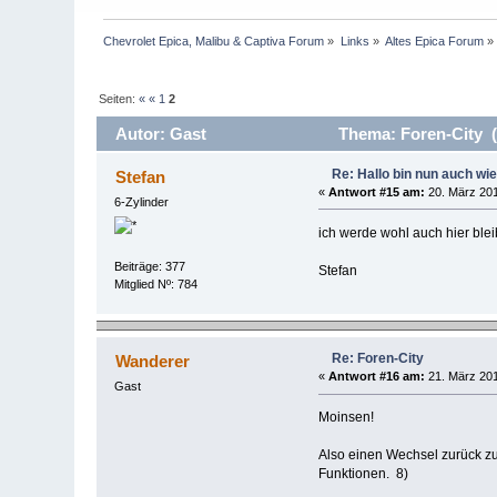
Chevrolet Epica, Malibu & Captiva Forum
»
Links
»
Altes Epica Forum
»
Seiten:
«
«
1
2
Autor: Gast
Thema: Foren-City (
Re: Hallo bin nun auch wi
Stefan
«
Antwort #15 am:
20. März 201
6-Zylinder
ich werde wohl auch hier ble
Beiträge: 377
Stefan
Mitglied Nº: 784
Re: Foren-City
Wanderer
«
Antwort #16 am:
21. März 201
Gast
Moinsen!
Also einen Wechsel zurück zu 
Funktionen. 8)