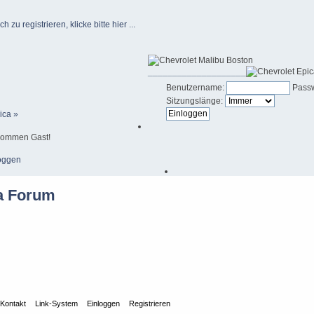
u registrieren, klicke bitte hier ...
____________________
Benutzername:
Passw
Sitzungslänge:
ica »
kommen Gast!
oggen
Kontakt
Link-System
Einloggen
Registrieren