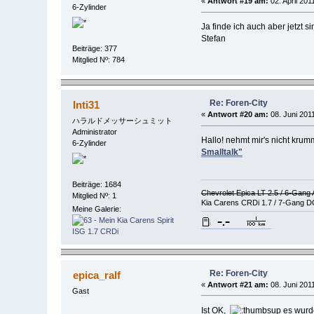
«
Antwort #19 am:
02. April 201
6-Zylinder
Ja finde ich auch aber jetzt si
Stefan
Beiträge: 377
Mitglied Nº: 784
Re: Foren-City
Inti31
«
Antwort #20 am:
08. Juni 2011
ハラルドメッサーシュミット
Administrator
Hallo! nehmt mir's nicht krum
6-Zylinder
Smalltalk"
Beiträge: 1684
Chevrolet Epica LT 2.5 / 6-Gang
Mitglied Nº: 1
Kia Carens CRDi 1.7 / 7-Gang D
Meine Galerie:
Re: Foren-City
epica_ralf
«
Antwort #21 am:
08. Juni 2011
Gast
Ist OK,
es wurd