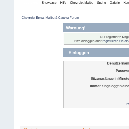
Übersicht
Showcase
Hilfe
Chevrolet Malibu
Suche
Galerie
Kon
Chevrolet Epica, Malibu & Captiva Forum
Warnung!
Nur registrierte Mitg
Bitte einloggen oder
registrieren Sie ei
Einloggen
Benutzernam
Passwor
Sitzungslänge in Minut
Immer eingeloggt bleib
Pa