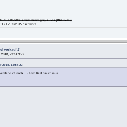
.
 AT / EZ 05/2008 / dark denim grey / LPG (BRC P&D)
CT / EZ 09/2015 / schwarz
del verkauft?
2018, 23:14:35 »
er 2018, 13:54:23
rstehe ich noch.... - beim Rest bin ich raus...