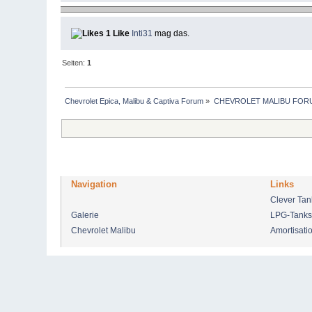
1 Like
Inti31
mag das.
Seiten:
1
Chevrolet Epica, Malibu & Captiva Forum
»
CHEVROLET MALIBU FOR
Navigation
Links
Clever Ta
Galerie
LPG-Tanks
Chevrolet Malibu
Amortisati