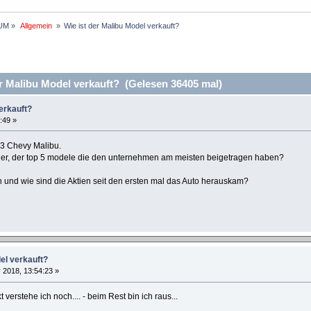
UM
»
 Allgemein 
»
Wie ist der Malibu Model verkauft?
r Malibu Model verkauft? (Gelesen 36405 mal)
verkauft?
:49 »
13 Chevy Malibu.
einer, der top 5 modele die den unternehmen am meisten beigetragen haben?
en und wie sind die Aktien seit den ersten mal das Auto herauskam?
del verkauft?
2018, 13:54:23 »
verstehe ich noch.... - beim Rest bin ich raus...