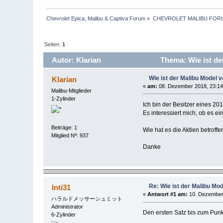
Chevrolet Epica, Malibu & Captiva Forum
»
CHEVROLET MALIBU FOR
Seiten:
1
Autor: Klarian
Thema: Wie ist de
Wie ist der Malibu Model 
Klarian
«
am:
08. Dezember 2018, 23:14
Malibu-Mitglieder
1-Zylinder
Ich bin der Besitzer eines 20
Es interessiert mich, ob es 
Beiträge: 1
Wie hat es die Aktien betroff
Mitglied Nº: 937
Danke
Re: Wie ist der Malibu Mo
Inti31
«
Antwort #1 am:
10. Dezember 
ハラルドメッサーシュミット
Administrator
Den ersten Satz bis zum Punkt 
6-Zylinder