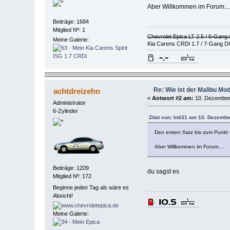
Aber Willkommen im Forum...
Beiträge: 1684
Mitglied Nº: 1
Chevrolet Epica LT 2.5 / 6-Gang
Meine Galerie:
Kia Carens CRDi 1.7 / 7-Gang D
Re: Wie ist der Malibu Mo
achtdreizehn
«
Antwort #2 am:
10. Dezember 
Administrator
6-Zylinder
Zitat von: Inti31 am 10. Dezemb
Den ersten Satz bis zum Punkt ve
Aber Willkommen im Forum....
Beiträge: 1209
du sagst es
Mitglied Nº: 172
Beginne jeden Tag als wäre es
Absicht!
Meine Galerie: