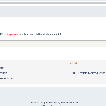
UM
»
 Allgemein 
»
Wie ist der Malibu Model verkauft?
Links
nken
tellen
E10 – Kraftstoffverträglichkei
onsrechner
SMF 2.0.15
|
SMF © 2011
,
Simple Machines
SMFAds
for
Free Forums