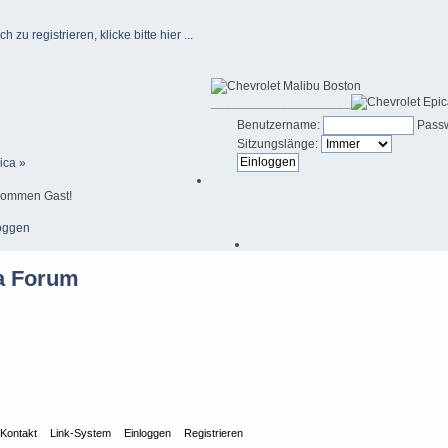
u registrieren, klicke bitte hier ...
____________________
Benutzername:
Passw
Sitzungslänge:
ica »
kommen Gast!
oggen
Kontakt
Link-System
Einloggen
Registrieren