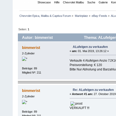
Übersicht
Showcase
Hilfe
Chevrolet Malibu
Suche
Galerie
Kon
Chevrolet Epica, Malibu & Captiva Forum
»
Marktplatz
»
eBay-Feeds
»
ALu
Seiten:
1
Autor: bimmerist
Thema: ALufelgen
ALufelgen zu verkaufen
bimmerist
«
am:
01. Mai 2019, 13:26:12 »
2-Zylinder
Verkaufe 4 Alufelgen Anzio 7JX1
Preisvorstellung: € 120
Beiträge: 89
Bitte Nur Abholung und Barzahlu
Mitglied Nº: 211
Re: ALufelgen zu verkaufen
bimmerist
«
Antwort #1 am:
27. Oktober 2019,
2-Zylinder
VERKAUFT !!!
Beiträge: 89
Mitglied Nº: 211