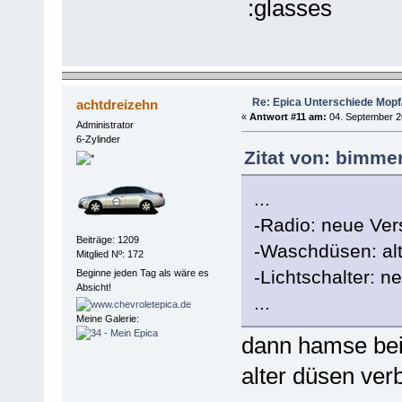
Re: Epica Unterschiede Mopf/
achtdreizehn
«
Antwort #11 am:
04. September 20
Administrator
6-Zylinder
Zitat von: bimme
...
-Radio: neue Ver
Beiträge: 1209
-Waschdüsen: alt
Mitglied Nº: 172
-Lichtschalter: n
Beginne jeden Tag als wäre es
Absicht!
...
Meine Galerie:
dann hamse bei
alter düsen verb