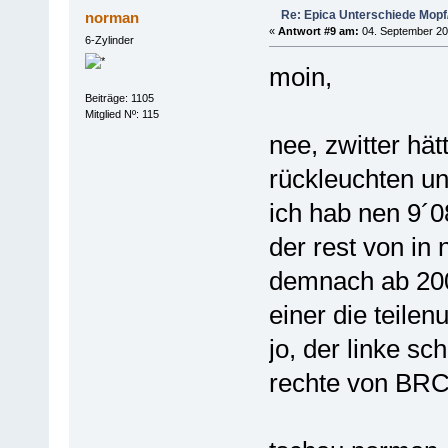
Re: Epica Unterschiede Mopf/
norman
«
Antwort #9 am:
04. September 201
6-Zylinder
moin,
Beiträge: 1105
Mitglied Nº: 115
nee, zwitter hä
rückleuchten un
ich hab nen 9´
der rest von in
demnach ab 2009
einer die teil
jo, der linke sch
rechte von BRC