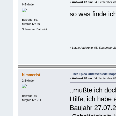
«
Antwort #7 am:
04. September 20
6-Zylinder
so was finde ic
Beiträge: 597
Mitglied Nº: 30
Schwarzer Batmobil
«
Letzte Änderung: 05. September 20
Re: Epica Unterschiede Mopf/
bimmerist
«
Antwort #8 am:
04. September 20
2-Zylinder
..mußte ich doc
Beiträge: 89
Hilfe, ich habe 
Mitglied Nº: 211
Baujahr 27.07.