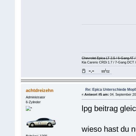
Chevrolet Epica LT 2.5 / 6-Gang AT 
Kia Carens CRDi 1.7 / 7-Gang DCT /
Re: Epica Unterschiede Mopf/
achtdreizehn
«
Antwort #5 am:
04. September 20
Administrator
6-Zylinder
lpg beitrag glei
wieso hast du 
Beiträge: 1209