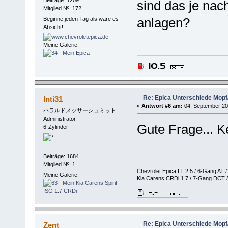
sind das je nac
Mitglied Nº: 172
anlagen?
Beginne jeden Tag als wäre es
Absicht!
Meine Galerie:
Re: Epica Unterschiede Mopf/
Inti31
«
Antwort #6 am:
04. September 20
ハラルドメッサーシュミット
Administrator
Gute Frage... K
6-Zylinder
Beiträge: 1684
Mitglied Nº: 1
Chevrolet Epica LT 2.5 / 6-Gang AT 
Meine Galerie:
Kia Carens CRDi 1.7 / 7-Gang DCT /
Re: Epica Unterschiede Mopf/
Zent