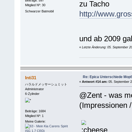
Beiträge: 597
zu Tacho
Mitglied Nº: 30
Schwarzer Batmobil
http://www.gros
und ab 2009 ga
«
Letzte Änderung: 05. September 20
Re: Epica Unterschiede Mopf/
Inti31
«
Antwort #14 am:
05. September 2
ハラルドメッサーシュミット
Administrator
@Zent - was me
6-Zylinder
(Impressionen / 
Beiträge: 1684
Mitglied Nº: 1
Meine Galerie: