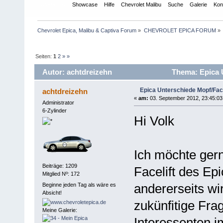
Übersicht
Showcase
Hilfe
Chevrolet Malibu
Suche
Galerie
Kon
Chevrolet Epica, Malibu & Captiva Forum
»
CHEVROLET EPICA FORUM
»
Seiten:
1
2
»
»
Autor: achtdreizehn
Thema: Epica U
Epica Unterschiede Mopf/Face
achtdreizehn
«
am:
03. September 2012, 23:45:03
Administrator
6-Zylinder
Hi Volk
Ich möchte ger
Beiträge: 1209
Facelift des Epi
Mitglied Nº: 172
andererseits wi
Beginne jeden Tag als wäre es
Absicht!
zukünfitige Fra
Meine Galerie:
Interessenten i