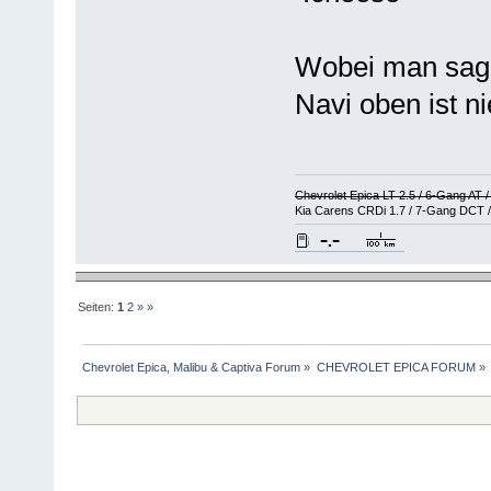
Wobei man sage
Navi oben ist n
Chevrolet Epica LT 2.5 / 6-Gang AT 
Kia Carens CRDi 1.7 / 7-Gang DCT /
Seiten:
1
2
»
»
Chevrolet Epica, Malibu & Captiva Forum
»
CHEVROLET EPICA FORUM
»