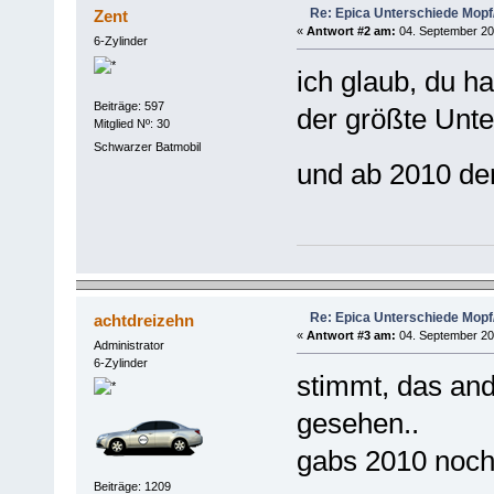
Re: Epica Unterschiede Mopf/
Zent
«
Antwort #2 am:
04. September 20
6-Zylinder
ich glaub, du h
Beiträge: 597
der größte Unte
Mitglied Nº: 30
Schwarzer Batmobil
und ab 2010 d
Re: Epica Unterschiede Mopf/
achtdreizehn
«
Antwort #3 am:
04. September 20
Administrator
6-Zylinder
stimmt, das an
gesehen..
gabs 2010 nochm
Beiträge: 1209