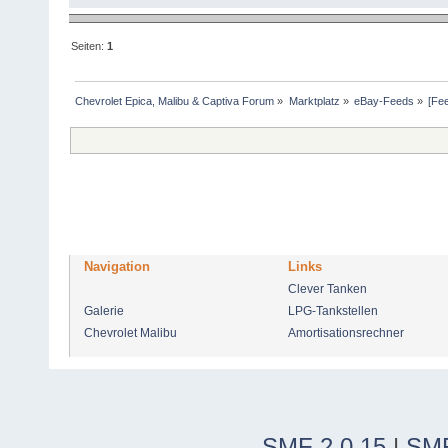
Seiten:
1
Chevrolet Epica, Malibu & Captiva Forum
»
Marktplatz
»
eBay-Feeds
»
[Fe
Navigation
Links
Clever Tanken
Galerie
LPG-Tankstellen
Chevrolet Malibu
Amortisationsrechner
SMF 2.0.15
|
SMF