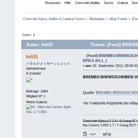
Übersicht
Showcase
Hilfe
Chevrolet Malibu
Suche
Galerie
Kon
Chevrolet Epica, Malibu & Captiva Forum
»
Marktplatz
»
eBay-Feeds
»
[Fe
Seiten:
1
Autor: Inti31
Thema: [Feed] BREM
12644 mal)
[Feed] BREMBO BREMSSCH
Inti31
EPICA (KL1_)
ハラルドメッサーシュミット
«
am:
02. September 2012, 09:00:42
Administrator
6-Zylinder
BREMBO BREMSSCHEIBEN VA 
Beiträge: 1684
Quelle:
BREMBO BREMSSCHEIBE
Mitglied Nº: 1
Meine Galerie:
<br />aktuelle Angebote bei eBa
Chevrolet Epica LT 2.5 / 6-Gang AT 
Kia Carens CRDi 1.7 / 7-Gang DCT /