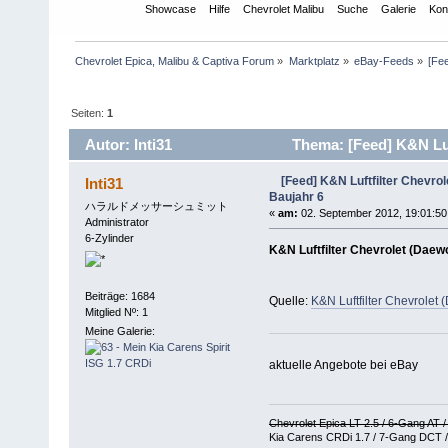
Übersicht
Showcase
Hilfe
Chevrolet Malibu
Suche
Galerie
Kon
Chevrolet Epica, Malibu & Captiva Forum
»
Marktplatz
»
eBay-Feeds
»
[Fee
Seiten:
1
Autor: Inti31
Thema: [Feed] K&N Luft
mal)
[Feed] K&N Luftfilter Chevrol
Inti31
Baujahr 6
ハラルドメッサーシュミット
«
am:
02. September 2012, 19:01:50
Administrator
6-Zylinder
K&N Luftfilter Chevrolet (Daewo
Beiträge: 1684
Quelle:
K&N Luftfilter Chevrolet
Mitglied Nº: 1
Meine Galerie:
aktuelle Angebote bei eBay
Chevrolet Epica LT 2.5 / 6-Gang AT 
Kia Carens CRDi 1.7 / 7-Gang DCT /