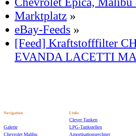
Chevrolet Epica, Malibu
Marktplatz
»
eBay-Feeds
»
[Feed] Kraftstofffilt
EVANDA LACETTI MA
Navigation
Links
Clever Tanken
Galerie
LPG-Tankstellen
Chevrolet Malibu
Amortisationsrechner