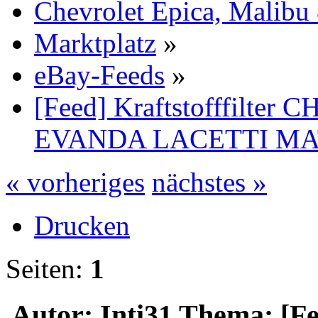
Chevrolet Epica, Malibu
Marktplatz
»
eBay-Feeds
»
[Feed] Kraftstofffilt
EVANDA LACETTI MA
« vorheriges
nächstes »
Drucken
Seiten:
1
Autor: Inti31
Thema: [Fee