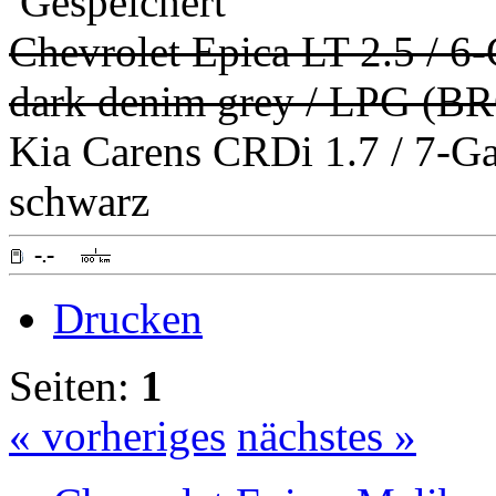
Gespeichert
Chevrolet Epica LT 2.5 / 6
dark denim grey / LPG (B
Kia Carens CRDi 1.7 / 7-G
schwarz
Drucken
Seiten:
1
« vorheriges
nächstes »