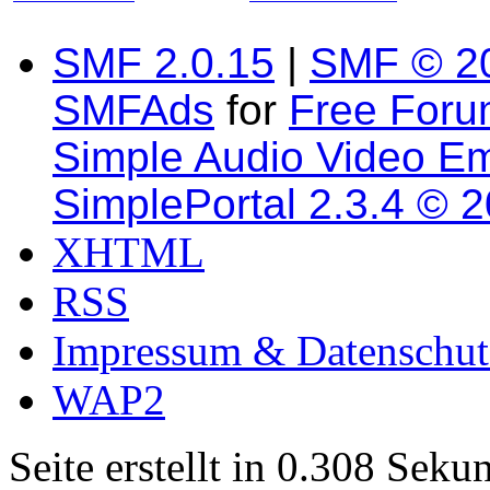
SMF 2.0.15
|
SMF © 2
SMFAds
for
Free For
Simple Audio Video E
SimplePortal 2.3.4 © 
XHTML
RSS
Impressum & Datenschut
WAP2
Seite erstellt in 0.308 Sek