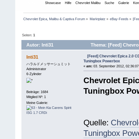
Übersicht
Showcase
Hilfe
Chevrolet Malibu
Suche
Galerie
Kon
Chevrolet Epica, Malibu & Captiva Forum
»
Marktplatz
»
eBay-Feeds
»
[Fe
Seiten:
1
Autor: Inti31
Thema: [Feed] Chevrol
(Gelesen 17935 mal)
[Feed] Chevrolet Epica 2.0 C
Inti31
Tuningbox Powerbox
ハラルドメッサーシュミット
«
am:
03. September 2012, 02:36:07
Administrator
6-Zylinder
Chevrolet Epi
Tuningbox Po
Beiträge: 1684
Mitglied Nº: 1
Meine Galerie:
Quelle:
Chevrol
Tuningbox Pow