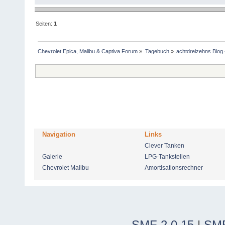
Seiten:
1
Chevrolet Epica, Malibu & Captiva Forum
»
Tagebuch
»
achtdreizehns Blog 
Navigation
Links
Clever Tanken
Galerie
LPG-Tankstellen
Chevrolet Malibu
Amortisationsrechner
SMF 2.0.15
|
SMF