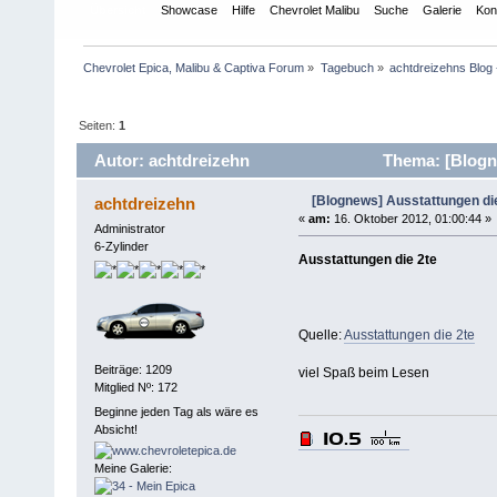
Übersicht
Showcase
Hilfe
Chevrolet Malibu
Suche
Galerie
Kon
Chevrolet Epica, Malibu & Captiva Forum
»
Tagebuch
»
achtdreizehns Blog 
Seiten:
1
Autor: achtdreizehn
Thema: [Blogne
[Blognews] Ausstattungen di
achtdreizehn
«
am:
16. Oktober 2012, 01:00:44 »
Administrator
6-Zylinder
Ausstattungen die 2te
Quelle:
Ausstattungen die 2te
Beiträge: 1209
viel Spaß beim Lesen
Mitglied Nº: 172
Beginne jeden Tag als wäre es
Absicht!
Meine Galerie: