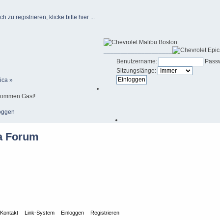
u registrieren, klicke bitte hier ...
____________________
Benutzername:
Passw
Sitzungslänge:
ica »
kommen Gast!
oggen
Kontakt
Link-System
Einloggen
Registrieren