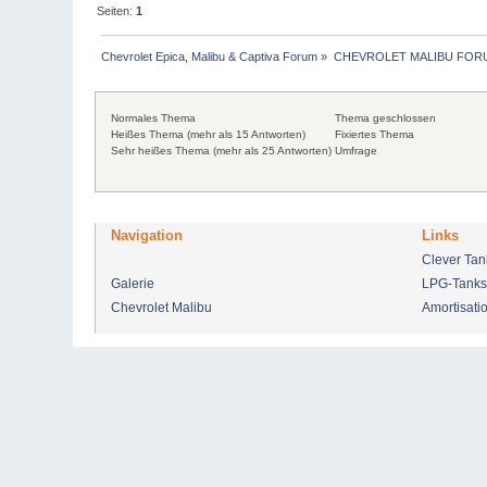
Seiten:
1
Chevrolet Epica, Malibu & Captiva Forum
»
CHEVROLET MALIBU FOR
Normales Thema
Thema geschlossen
Heißes Thema (mehr als 15 Antworten)
Fixiertes Thema
Sehr heißes Thema (mehr als 25 Antworten)
Umfrage
Navigation
Links
Clever Ta
Galerie
LPG-Tanks
Chevrolet Malibu
Amortisati