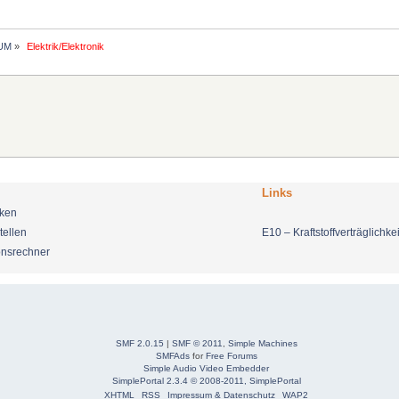
UM
»
 Elektrik/Elektronik 
Links
nken
tellen
E10 – Kraftstoffverträglichkei
onsrechner
SMF 2.0.15
|
SMF © 2011
,
Simple Machines
SMFAds
for
Free Forums
Simple Audio Video Embedder
SimplePortal 2.3.4 © 2008-2011, SimplePortal
XHTML
RSS
Impressum & Datenschutz
WAP2