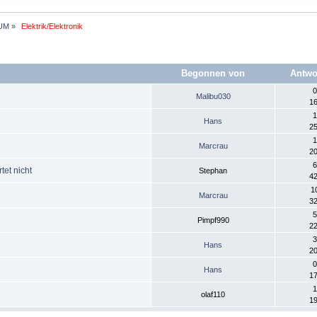
UM
»
 Elektrik/Elektronik 
Begonnen von
Antwo
0
Malibu030
16
1
Hans
25
1
o
Marcrau
20
6
tet nicht
Stephan
42
1
Marcrau
32
5
Pimpf990
22
3
Hans
20
0
Hans
17
1
olaf110
19