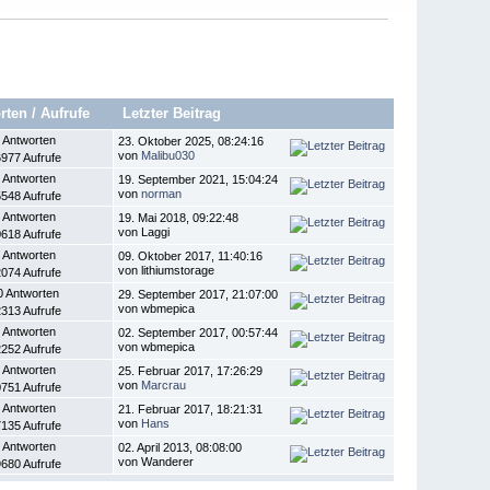
rten
/
Aufrufe
Letzter Beitrag
 Antworten
23. Oktober 2025, 08:24:16
von
Malibu030
977 Aufrufe
 Antworten
19. September 2021, 15:04:24
von
norman
548 Aufrufe
 Antworten
19. Mai 2018, 09:22:48
von Laggi
618 Aufrufe
 Antworten
09. Oktober 2017, 11:40:16
von lithiumstorage
074 Aufrufe
0 Antworten
29. September 2017, 21:07:00
von wbmepica
313 Aufrufe
 Antworten
02. September 2017, 00:57:44
von wbmepica
252 Aufrufe
 Antworten
25. Februar 2017, 17:26:29
von
Marcrau
751 Aufrufe
 Antworten
21. Februar 2017, 18:21:31
von
Hans
135 Aufrufe
 Antworten
02. April 2013, 08:08:00
von Wanderer
680 Aufrufe