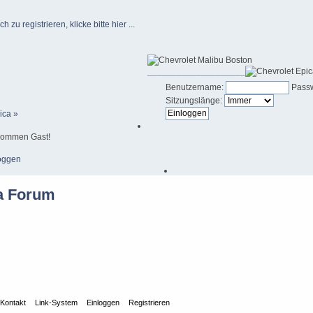
u registrieren, klicke bitte hier ...
____________________
Benutzername:
Passw
Sitzungslänge:
ica »
kommen Gast!
oggen
Kontakt
Link-System
Einloggen
Registrieren