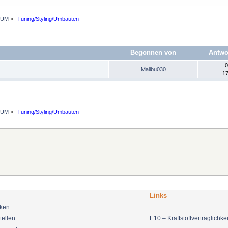
RUM
»
 Tuning/Styling/Umbauten
Begonnen von
Antwo
0
Malibu030
17
RUM
»
 Tuning/Styling/Umbauten
Links
nken
tellen
E10 – Kraftstoffverträglichkei