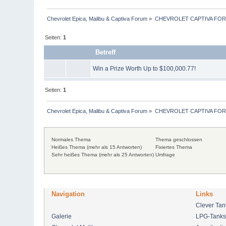
Chevrolet Epica, Malibu & Captiva Forum
»
CHEVROLET CAPTIVA FO
Seiten:
1
Betreff
Win a Prize Worth Up to $100,000.77!
Seiten:
1
Chevrolet Epica, Malibu & Captiva Forum
»
CHEVROLET CAPTIVA FO
Normales Thema
Thema geschlossen
Heißes Thema (mehr als 15 Antworten)
Fixiertes Thema
Sehr heißes Thema (mehr als 25 Antworten)
Umfrage
Navigation
Links
Clever Ta
Galerie
LPG-Tanks