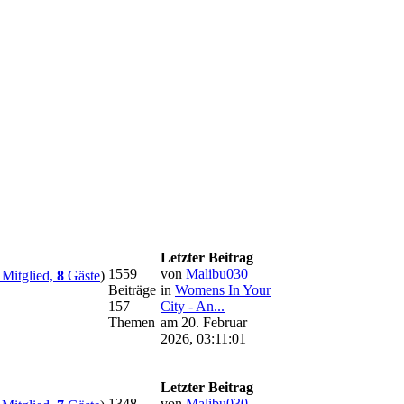
Letzter Beitrag
1559
von
Malibu030
Mitglied,
8
Gäste
)
Beiträge
in
Womens In Your
157
City - An...
Themen
am 20. Februar
2026, 03:11:01
Letzter Beitrag
1348
von
Malibu030