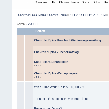
Übersicht
Showcase
Hilfe
Chevrolet Malibu
Suche
Galerie
Kon
Chevrolet Epica, Malibu & Captiva Forum
»
CHEVROLET EPICA FORUM
»
Seiten:
1
2
3
4
»
»
Betreff
Chevrolet Epica Handbuch/Bedienungsanleitung
Chevrolet Epica Zubehörkatalog
Das Reparaturhandbuch
«
1
2
»
Chevrolet Epica Werbeprospekt
«
1
2
»
Win a Prize Worth Up to $100,000.77!
Tür hinten lässt sich nicht von innen öffnen
Rostet unser Dicker?