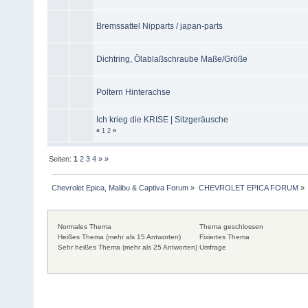
Bremssattel Nipparts / japan-parts
Dichtring, Ölablaßschraube Maße/Größe
Poltern Hinterachse
Ich krieg die KRISE | Sitzgeräusche
«
1
2
»
Seiten:
1
2
3
4
»
»
Chevrolet Epica, Malibu & Captiva Forum
»
CHEVROLET EPICA FORUM
»
Normales Thema
Thema geschlossen
Heißes Thema (mehr als 15 Antworten)
Fixiertes Thema
Sehr heißes Thema (mehr als 25 Antworten)
Umfrage