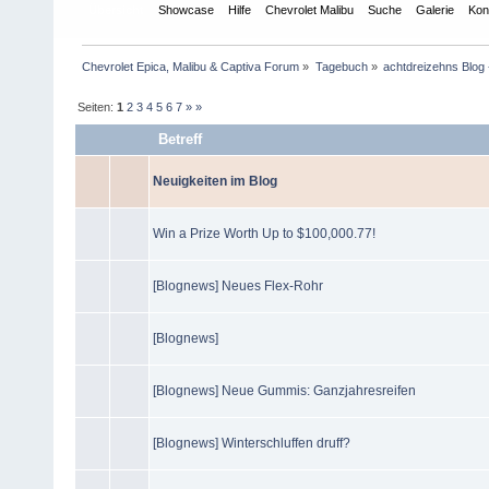
Übersicht
Showcase
Hilfe
Chevrolet Malibu
Suche
Galerie
Kon
Chevrolet Epica, Malibu & Captiva Forum
»
Tagebuch
»
achtdreizehns Blog 
Seiten:
1
2
3
4
5
6
7
»
»
Betreff
Neuigkeiten im Blog
Win a Prize Worth Up to $100,000.77!
[Blognews] Neues Flex-Rohr
[Blognews]
[Blognews] Neue Gummis: Ganzjahresreifen
[Blognews] Winterschluffen druff?