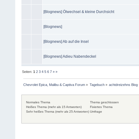
[Blognews] Ölwechsel & kleine Durchsicht
[Blognews]
[Blognews] Ab auf die Insel
[Blognews] Adieu Nabendeckel
Seiten:
1
2
3
4
5
6
7
»
»
Chevrolet Epica, Malibu & Captiva Forum
»
Tagebuch
»
achtdreizehns Blog 
Normales Thema
Thema geschlossen
Heißes Thema (mehr als 15 Antworten)
Fixiertes Thema
Sehr heißes Thema (mehr als 25 Antworten)
Umfrage