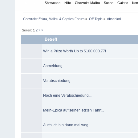
Übersicht
Showcase
Hilfe
Chevrolet Malibu
Suche
Galerie
Kon
Chevrolet Epica, Malibu & Captiva Forum
»
Off Topic
»
Abschied
Seiten:
1
2
»
»
Betreff
Win a Prize Worth Up to $100,000.77!
Abmeldung
Verabschiedung
Noch eine Verabschiedung...
Mein-Epica auf seiner letzten Fahrt...
Auch ich bin dann mal weg.