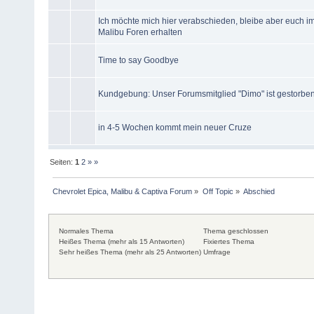
Ich möchte mich hier verabschieden, bleibe aber euch i
Malibu Foren erhalten
Time to say Goodbye
Kundgebung: Unser Forumsmitglied "Dimo" ist gestorben.
in 4-5 Wochen kommt mein neuer Cruze
Seiten:
1
2
»
»
Chevrolet Epica, Malibu & Captiva Forum
»
Off Topic
»
Abschied
Normales Thema
Thema geschlossen
Heißes Thema (mehr als 15 Antworten)
Fixiertes Thema
Sehr heißes Thema (mehr als 25 Antworten)
Umfrage