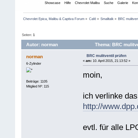
Übersicht
Showcase
Hilfe
Chevrolet Malibu
Suche
Galerie
Kon
Chevrolet Epica, Malibu & Captiva Forum
»
Café
»
Smalltalk
»
BRC mulitvent
Seiten:
1
Autor: norman
Thema: BRC mulitven
BRC mulitventil prüfen
norman
«
am:
10. April 2015, 21:13:52 »
6-Zylinder
moin,
Beiträge: 1105
Mitglied Nº: 115
ich verlinke das
http://www.dpp.
evtl. für alle L