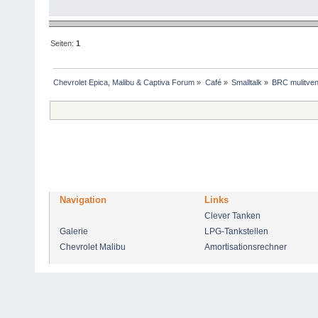
Seiten:
1
Chevrolet Epica, Malibu & Captiva Forum
»
Café
»
Smalltalk
»
BRC mulitvent
Navigation
Links
Clever Tanken
Galerie
LPG-Tankstellen
Chevrolet Malibu
Amortisationsrechner