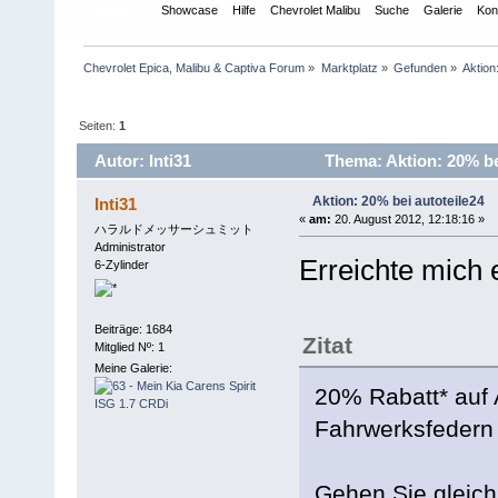
Übersicht
Showcase
Hilfe
Chevrolet Malibu
Suche
Galerie
Kon
Chevrolet Epica, Malibu & Captiva Forum
»
Marktplatz
»
Gefunden
»
Aktion
Seiten:
1
Autor: Inti31
Thema: Aktion: 20% be
Aktion: 20% bei autoteile24
Inti31
«
am:
20. August 2012, 12:18:16 »
ハラルドメッサーシュミット
Administrator
Erreichte mich 
6-Zylinder
Beiträge: 1684
Zitat
Mitglied Nº: 1
Meine Galerie:
20% Rabatt* auf 
Fahrwerksfedern 
Gehen Sie gleich