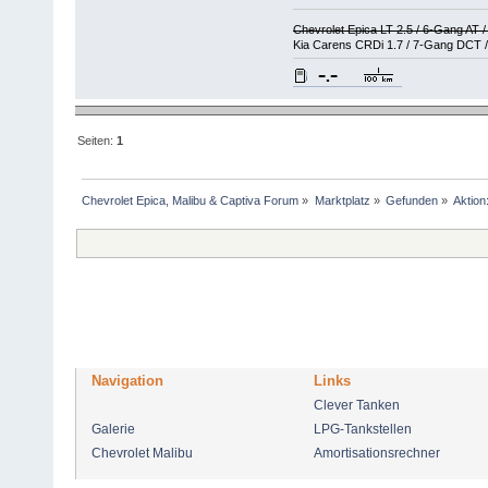
Chevrolet Epica LT 2.5 / 6-Gang AT 
Kia Carens CRDi 1.7 / 7-Gang DCT /
Seiten:
1
Chevrolet Epica, Malibu & Captiva Forum
»
Marktplatz
»
Gefunden
»
Aktion
Navigation
Links
Clever Tanken
Galerie
LPG-Tankstellen
Chevrolet Malibu
Amortisationsrechner