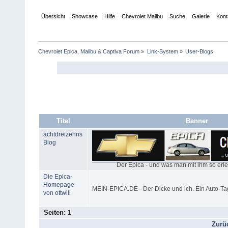
Übersicht
Showcase
Hilfe
Chevrolet Malibu
Suche
Galerie
Kont
Chevrolet Epica, Malibu & Captiva Forum
»
Link-System
»
User-Blogs
Titel
Banner
achtdreizehns
Blog
Der Epica - und was man mit ihm so erle
Die Epica-
Homepage
MEIN-EPICA.DE - Der Dicke und ich. Ein Auto-T
von ottwill
Seiten:
1
Zurü