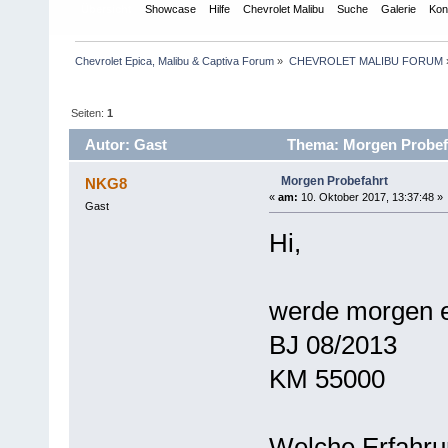
Übersicht
Showcase
Hilfe
Chevrolet Malibu
Suche
Galerie
Kon
Chevrolet Epica, Malibu & Captiva Forum
»
CHEVROLET MALIBU FORUM
Seiten:
1
Autor: Gast
Thema: Morgen Probefa
Morgen Probefahrt
NKG8
«
am:
10. Oktober 2017, 13:37:48 »
Gast
Hi,
werde morgen e
BJ 08/2013
KM 55000
Welche Erfahrun