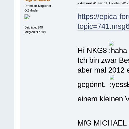
«
Antwort #1 am:
11. Oktober 2017,
Premium-Mitglieder
6-Zylinder
https://epica-f
topic=741.msg
Beiträge: 749
Mitglied Nº: 949
Hi NKG8
Ich bin zwar Be
aber mal 2012 e
gegönnt.
E
einem kleinen 
MfG MICHAE