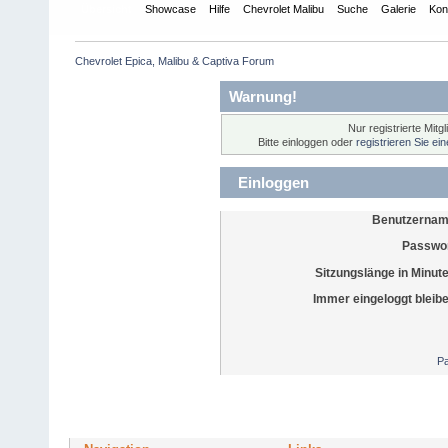
Übersicht
Showcase
Hilfe
Chevrolet Malibu
Suche
Galerie
Kon
Chevrolet Epica, Malibu & Captiva Forum
Warnung!
Nur registrierte Mitg
Bitte einloggen oder
registrieren Sie ei
Einloggen
Benutzernam
Passwor
Sitzungslänge in Minut
Immer eingeloggt bleib
Pa