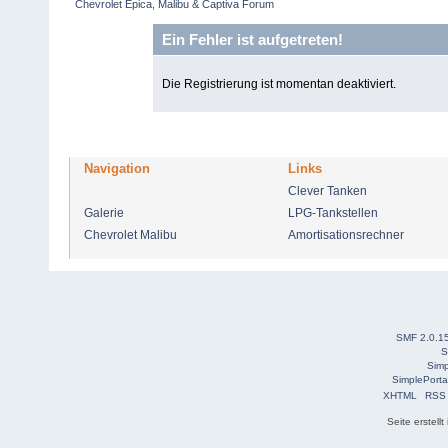
Chevrolet Epica, Malibu & Captiva Forum
Ein Fehler ist aufgetreten!
Die Registrierung ist momentan deaktiviert.
Navigation
Links
Clever Tanken
Galerie
LPG-Tankstellen
Chevrolet Malibu
Amortisationsrechner
SMF 2.0.1
S
Simp
SimplePorta
XHTML
RSS
Seite erstell