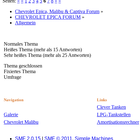
Seiten:
«
«
1
2
3
4
5
6
7
8
»
»
Chevrolet Epica, Malibu & Captiva Forum
»
CHEVROLET EPICA FORUM
»
Allgemein
Normales Thema
Heißes Thema (mehr als 15 Antworten)
Sehr heißes Thema (mehr als 25 Antworten)
Thema geschlossen
Fixiertes Thema
Umfrage
Navigation
Links
Clever Tanken
Galerie
LPG-Tankstellen
Chevrolet Malibu
Amortisationsrechner
SMF 2.0.15
|
SMF © 2011
,
Simple Machines