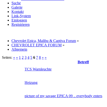
Suche
Galerie
Kontakt
Link-System
Einloggen
Registrieren
Chevrolet Epica, Malibu & Captiva Forum
»
CHEVROLET EPICA FORUM
»
Allgemein
Seiten:
«
«
1
2
3
4
5
6
7
8
»
»
Betreff
TCS Warnleuchte
Heizung
picture of my savage EPICA 09 .. everybody enters