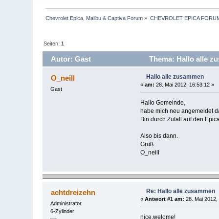
Chevrolet Epica, Malibu & Captiva Forum
»
CHEVROLET EPICA FORU
Seiten:
1
Autor: Gast
Thema: Hallo alle z
Hallo alle zusammen
O_neill
«
am:
28. Mai 2012, 16:53:12 »
Gast
Hallo Gemeinde,
habe mich neu angemeldet da 
Bin durch Zufall auf den Epic
Also bis dann.
Gruß
O_neill
Re: Hallo alle zusammen
achtdreizehn
«
Antwort #1 am:
28. Mai 2012,
Administrator
6-Zylinder
nice,welome!