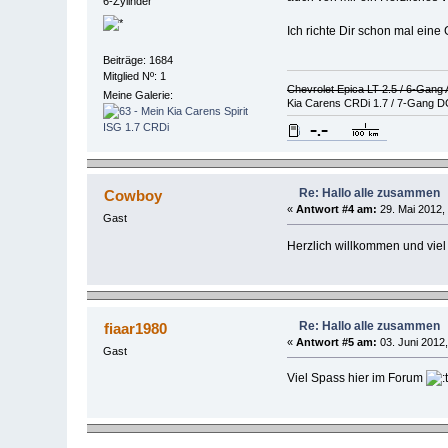
6-Zylinder
Ich richte Dir schon mal eine G
Beiträge: 1684
Mitglied Nº: 1
Chevrolet Epica LT 2.5 / 6-Gang
Meine Galerie:
Kia Carens CRDi 1.7 / 7-Gang D
Re: Hallo alle zusammen
Cowboy
«
Antwort #4 am:
29. Mai 2012,
Gast
Herzlich willkommen und viel
Re: Hallo alle zusammen
fiaar1980
«
Antwort #5 am:
03. Juni 2012,
Gast
Viel Spass hier im Forum