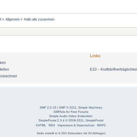
M
»
Allgemein
»
Hallo alle zusammen
Links
nken
tellen
E10 – Kraftstoffverträglichkei
onsrechner
SMF 2.0.15
|
SMF © 2011
,
Simple Machines
SMFAds
for
Free Forums
Simple Audio Video Embedder
SimplePortal 2.3.4 © 2008-2011, SimplePortal
XHTML
RSS
Impressum & Datenschutz
WAP2
Seite erstellt in 0.263 Sekunden mit 33 Abfragen.