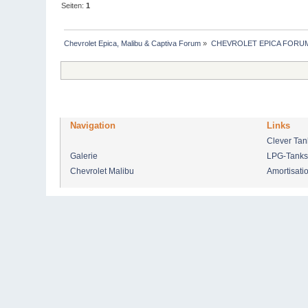
Seiten:
1
Chevrolet Epica, Malibu & Captiva Forum
»
CHEVROLET EPICA FORU
Navigation
Links
Clever Ta
Galerie
LPG-Tanks
Chevrolet Malibu
Amortisati