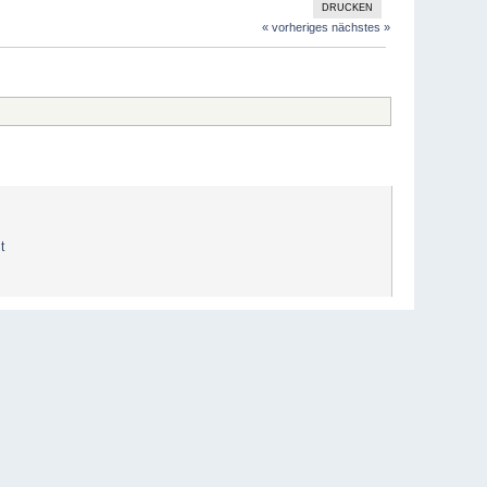
DRUCKEN
« vorheriges
nächstes »
t