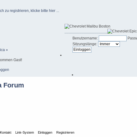
u registrieren, klicke bitte hier ...
____________________
Benutzername:
Passw
Sitzungslänge:
ica »
kommen Gast!
oggen
Kontakt
Link-System
Einloggen
Registrieren