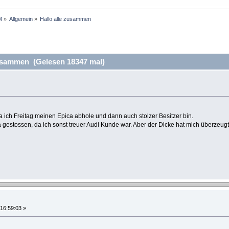
M
»
Allgemein
»
Hallo alle zusammen
usammen (Gelesen 18347 mal)
ich Freitag meinen Epica abhole und dann auch stolzer Besitzer bin.
a gestossen, da ich sonst treuer Audi Kunde war. Aber der Dicke hat mich überzeugt
 16:59:03 »