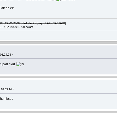
alerie ein...
 AT / EZ 05/2008 / dark denim grey / LPG (BRC P&D)
CT / EZ 09/2015 / schwarz
 08:24:24 »
 Spaß hier!
 18:53:14 »