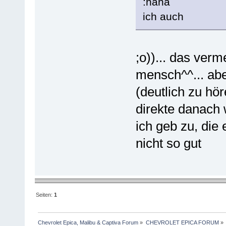
ich auch
;o))... das verm
mensch^^... abe
(deutlich zu hör
direkte danach 
ich geb zu, die
nicht so gut
Seiten:
1
Chevrolet Epica, Malibu & Captiva Forum
»
CHEVROLET EPICA FORUM
»