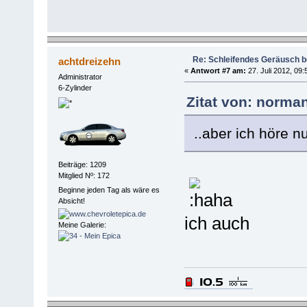
Re: Schleifendes Geräusch 
achtdreizehn
«
Antwort #7 am:
27. Juli 2012, 09:
Administrator
6-Zylinder
Zitat von: norman
..aber ich höre n
Beiträge: 1209
Mitglied Nº: 172
Beginne jeden Tag als wäre es
Absicht!
ich auch
Meine Galerie: