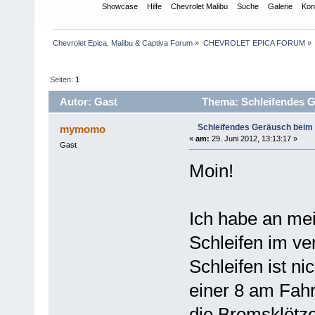
Übersicht
Showcase
Hilfe
Chevrolet Malibu
Suche
Galerie
Kon
Chevrolet Epica, Malibu & Captiva Forum
»
CHEVROLET EPICA FORUM
»
Seiten:
1
Autor: Gast
Thema: Schleifendes G
Schleifendes Geräusch beim
mymomo
«
am:
29. Juni 2012, 13:13:17 »
Gast
Moin!
Ich habe an mei
Schleifen im ve
Schleifen ist n
einer 8 am Fah
die Bremsklötze