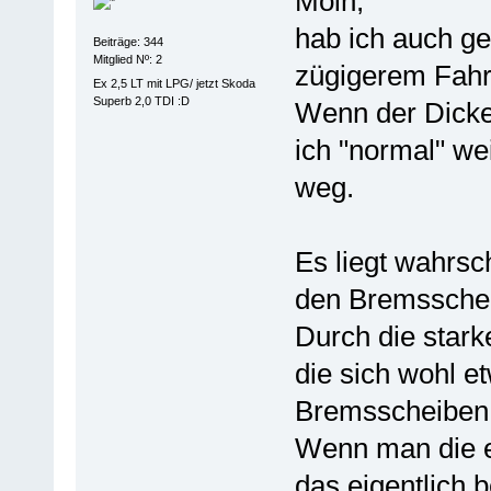
Moin,
hab ich auch ge
Beiträge: 344
Mitglied Nº: 2
zügigerem Fahr
Ex 2,5 LT mit LPG/ jetzt Skoda
Superb 2,0 TDI :D
Wenn der Dicke
ich "normal" we
weg.
Es liegt wahrsch
den Bremsschei
Durch die sta
die sich wohl e
Bremsscheiben
Wenn man die e
das eigentlich 