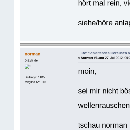
hört mal rein, vi
siehe/höre anla
Re: Schleifendes Geräusch 
norman
«
Antwort #6 am:
27. Juli 2012, 09:
6-Zylinder
moin,
Beiträge: 1105
Mitglied Nº: 115
sei mir nicht bö
wellenrauschen.
tschau norman