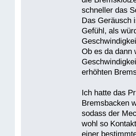
schneller das S
Das Geräusch is
Gefühl, als wür
Geschwindigkei
Ob es da dann w
Geschwindigkeit
erhöhten Bremsa
Ich hatte das P
Bremsbacken wa
sodass der Mech
wohl so Kontak
einer bestimmte