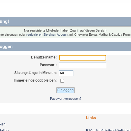
ung!
Nur registrierte Mitglieder haben Zugriff auf diesen Bereich.
itte einloggen oder
registrieren Sie einen Account
mit Chevrolet Epica, Malibu & Captiva Foru
loggen
Benutzername:
Passwort:
Sitzungslänge in Minuten:
Immer eingeloggt bleiben:
Passwort vergessen?
Links
nken
tellen
E10 – Kraftstoffverträglichkei