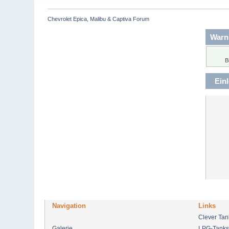
Chevrolet Epica, Malibu & Captiva Forum
Warn
B
Ein
Navigation
Links
Clever Ta
Galerie
LPG-Tanks