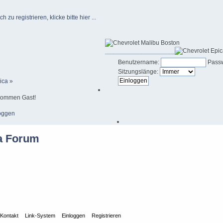
u registrieren, klicke bitte hier ...
____________________
Benutzername:
Passw
Sitzungslänge:
ica »
kommen Gast!
oggen
Kontakt
Link-System
Einloggen
Registrieren