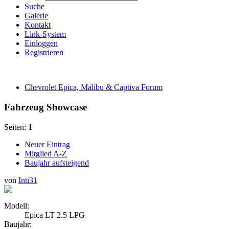
Suche
Galerie
Kontakt
Link-System
Einloggen
Registrieren
Chevrolet Epica, Malibu & Captiva Forum
Fahrzeug Showcase
Seiten:
1
Neuer Eintrag
Mitglied A-Z
Baujahr aufsteigend
von
Inti31
Modell:
Epica LT 2.5 LPG
Baujahr: