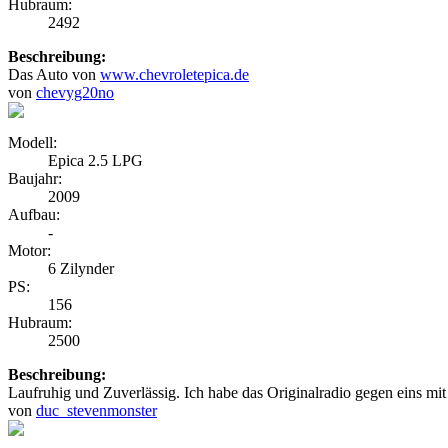
Hubraum:
2492
Beschreibung:
Das Auto von
www
.
chevroletepica
.
de
von
chevyg20no
Modell:
Epica 2.5 LPG
Baujahr:
2009
Aufbau:
-
Motor:
6 Zilynder
PS:
156
Hubraum:
2500
Beschreibung:
Laufruhig und Zuverlässig. Ich habe das Originalradio gegen eins 
von
duc_stevenmonster