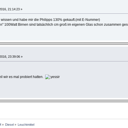
2016, 21:14:23 »
au wissen und habe mir die Philipps 130% gekauft.(mit E-Nummer)
ten" 100Watt Birnen sind tatsächlich cm groß im eigenen Glas schon zusammen geschmo
2016, 23:39:06 »
il wir es mal probiert hatten.
M
»
Diesel
»
Leuchtmittel