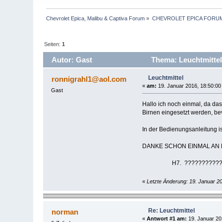
Chevrolet Epica, Malibu & Captiva Forum
»
CHEVROLET EPICA FORU
Seiten:
1
Autor: Gast
Thema: Leuchtmittel
Leuchtmittel
ronnigrahl1@aol.com
«
am:
19. Januar 2016, 18:50:00
Gast
Hallo ich noch einmal, da das
Birnen eingesetzt werden, bev
In der Bedienungsanleitung is
DANKE SCHON EINMAL AN DIE
H7. ????????????
«
Letzte Änderung: 19. Januar 2
Re: Leuchtmittel
norman
«
Antwort #1 am:
19. Januar 20