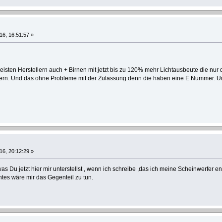
16, 16:51:57 »
eisten Herstellern auch + Birnen mit jetzt bis zu 120% mehr Lichtausbeute die nu
rn. Und das ohne Probleme mit der Zulassung denn die haben eine E Nummer. Un
16, 20:12:29 »
was Du jetzt hier mir unterstellst , wenn ich schreibe ,das ich meine Scheinwerfer 
htes wäre mir das Gegenteil zu tun.