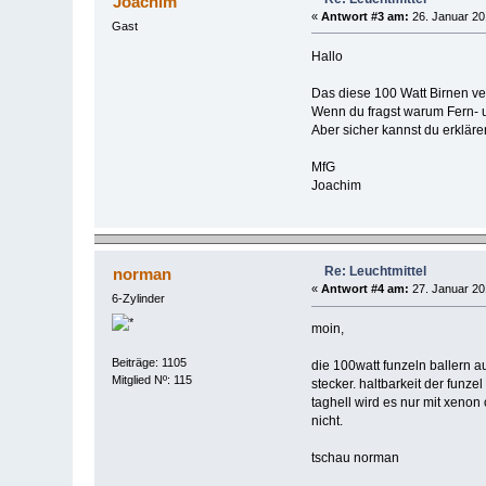
Joachim
«
Antwort #3 am:
26. Januar 20
Gast
Hallo
Das diese 100 Watt Birnen ver
Wenn du fragst warum Fern- u
Aber sicher kannst du erkläre
MfG
Joachim
Re: Leuchtmittel
norman
«
Antwort #4 am:
27. Januar 20
6-Zylinder
moin,
Beiträge: 1105
die 100watt funzeln ballern 
Mitglied Nº: 115
stecker. haltbarkeit der funzel 
taghell wird es nur mit xenon
nicht.
tschau norman