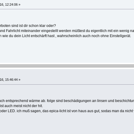
16, 12:24:06 »
boten sind ist dir schon klar oder?
nd Fahrlicht miteinander eingestellt werden müßtest du eigentlich mit ein wenig
n wie du dein Licht entschärft hast , wahrscheinlich auch noch ohne Einstellgerät.
16, 15:46:44 »
auch entsprechend wärme ab. folge sind beschädigungen an linsen und beschichtu
ist auch meist nicht der hit.
 oder LED. ich muß sagen, das epica-licht ist von haus aus gut, sodas man da nicht 