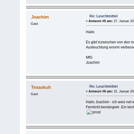
Re: Leuchtmittel
Joachim
«
Antwort #5 am:
27. Januar 20
Gast
Hallo
Es gibt inzwischen von den m
Ausleuchtung enorm verbesse
MfG
Joachim
Re: Leuchtmittel
Texaskuh
«
Antwort #6 am:
31. Januar 20
Gast
Hallo Joachim - ich weis net 
Fernlicht bemängele .Ein leic