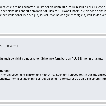
 wirklich ein reines schätzen. wirste sehen wenn du zum tüv bist und der dir diese d
et aber nicht. das ändert sich dann natürlich mit 100watt funzeln, die blenden dan
einer welle sitzen ist doch gut, so stellt man beides gleichzeitig ein, weil so das v
2016, 15:35:34 »
du auch bei richtig eingestellten Scheinwerfern, bei den PLUS Birnen nicht sagte
erforum?
 hier um Essen und Trinken und manchmal auch um Fahrzeuge. Na gut das Du jetzt 
Scheinwerfern nicht auch mit Schrauben zu tun, oder stellst Du deine mit einem H