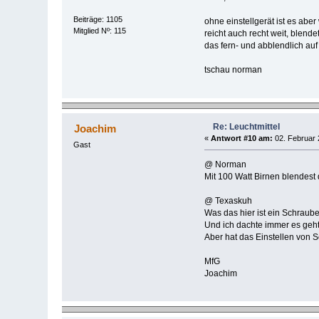
Beiträge: 1105
ohne einstellgerät ist es aber
Mitglied Nº: 115
reicht auch recht weit, blend
das fern- und abblendlich auf 
tschau norman
Re: Leuchtmittel
Joachim
«
Antwort #10 am:
02. Februar 
Gast
@ Norman
Mit 100 Watt Birnen blendest 
@ Texaskuh
Was das hier ist ein Schraub
Und ich dachte immer es geht
Aber hat das Einstellen von 
MfG
Joachim