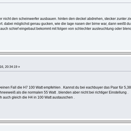
er nicht den scheinwerfer ausbauen. hinten den deckel abdrehen, stecker zunter z
ert. dabei möglichst genau gucken, wie die lage nasen der birne war, dann weißt du 
e auch schief eingebaut bekommt mit folgen von schlechter ausleuchtung oder ble
16, 20:34:19 »
Deinen Fall die H7 100 Watt empfehlen . Kannst du bei eachbuyer das Paar für 5,38
neeweiß als die normalen 55 Watt . blenden aber nicht bei richtiger Einstellung .
ch auch gleich die H4 in 100 Watt austauschen .