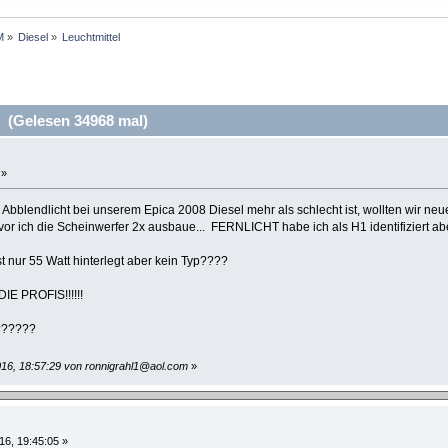
M
»
Diesel
»
Leuchtmittel
 (Gelesen 34968 mal)
 »
 Abblendlicht bei unserem Epica 2008 Diesel mehr als schlecht ist, wollten wir neu
or ich die Scheinwerfer 2x ausbaue... FERNLICHT habe ich als H1 identifiziert aber 
t nur 55 Watt hinterlegt aber kein Typ????
 PROFIS!!!!!!
????
016, 18:57:29 von ronnigrahl1@aol.com
»
16, 19:45:05 »