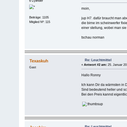
6-Zylinder
moin,
Beiträge: 1105
jup H7. dafür braucht man ab
Mitglied Nº: 115
die birne im scheinwerfer fixi
einer stellung, wobei man si
tschau norman
Re: Leuchtmittel
Texaskuh
«
Antwort #2 am:
25. Januar 20
Gast
Hallo Ronny
Ich kann Dir da wärmsten in 
Sind bedeutend heller und sch
Bei den Preis kannst eigentli
Re: Leuchtmittel