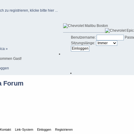
u registrieren, klicke bitte hier ...
____________________
Benutzername:
Passw
Sitzungslänge:
ica »
kommen Gast!
oggen
Kontakt
Link-System
Einloggen
Registrieren