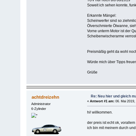
Soweit ich sehen konnte, funkt
Erkannte Mängel:
Scheinwerfer sind so ziehmlic
Ölverschmierte Ölwanne, sieht
Vorne unterm Motor ist der Qu
Scheibenwischerarme verrost
Preismäßig geht da wohl noch
Würde mich über Tipps freu
Grüße
Re: Neu hier und gleich ma
achtdreizehn
«
Antwort #1 am:
06. Mai 2019,
Administrator
6-Zylinder
hi! willkommen.
der preis ist echt ok, vorall
ich bin mit meinem durch und 