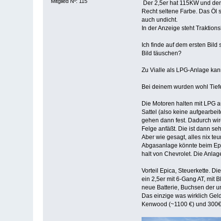
Mitglied Nº: 115
Der 2,5er hat 115KW und den 
Recht seltene Farbe. Das Öl 
auch undicht.
In der Anzeige steht Traktions
Ich finde auf dem ersten Bild
Bild täuschen?
Zu Vialle als LPG-Anlage kan
Bei deinem wurden wohl Tiefe
Die Motoren halten mit LPG a
Sattel (also keine aufgearbe
gehen dann fest. Dadurch wir
Felge anfäßt. Die ist dann se
Aber wie gesagt, alles nix te
Abgasanlage könnte beim Epic
halt von Chevrolet. Die Anla
Vorteil Epica, Steuerkette. Di
ein 2,5er mit 6-Gang AT, mit 
neue Batterie, Buchsen der u
Das einzige was wirklich Gel
Kenwood (~1100 €) und 300€ A