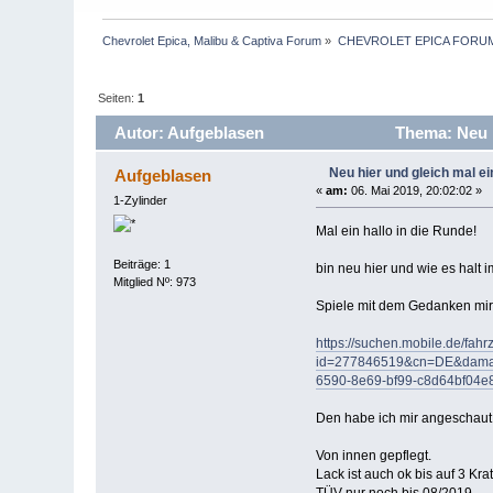
Chevrolet Epica, Malibu & Captiva Forum
»
CHEVROLET EPICA FORU
Seiten:
1
Autor: Aufgeblasen
Thema: Neu h
Neu hier und gleich mal ei
Aufgeblasen
«
am:
06. Mai 2019, 20:02:02 »
1-Zylinder
Mal ein hallo in die Runde!
Beiträge: 1
bin neu hier und wie es halt
Mitglied Nº: 973
Spiele mit dem Gedanken mir
https://suchen.mobile.de/fahr
id=277846519&cn=DE&damag
6590-8e69-bf99-c8d64bf04e
Den habe ich mir angeschaut u
Von innen gepflegt.
Lack ist auch ok bis auf 3 Kr
TÜV nur noch bis 08/2019