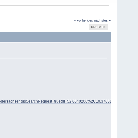
« vorheriges
nächstes »
DRUCKEN
hsen&isSearchRequest=true&ll=52.0640206%2C10.3765154&makeModelVariant