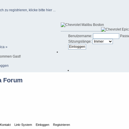
u registrieren, klicke bitte hier ...
____________________
Benutzername:
Passw
Sitzungslänge:
ica »
kommen Gast!
oggen
Kontakt
Link-System
Einloggen
Registrieren