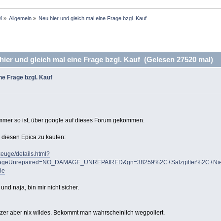
M
»
Allgemein
»
Neu hier und gleich mal eine Frage bzgl. Kauf
ier und gleich mal eine Frage bzgl. Kauf (Gelesen 27520 mal)
ne Frage bzgl. Kauf
 immer so ist, über google auf dieses Forum gekommen.
 diesen Epica zu kaufen:
zeuge/details.html?
eUnrepaired=NO_DAMAGE_UNREPAIRED&gn=38259%2C+Salzgitter%2C+Niedersac
8e
nd naja, bin mir nicht sicher.
atzer aber nix wildes. Bekommt man wahrscheinlich wegpoliert.