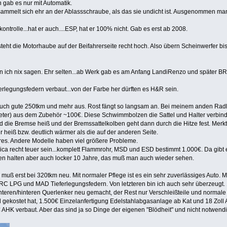
gab es nur mit Automatik.
sammelt sich ehr an der Ablassschraube, als das sie undicht ist. Ausgenommen man
kontrolle...hat er auch....ESP, hat er 100% nicht. Gab es erst ab 2008.
 steht die Motorhaube auf der Beifahrerseite recht hoch. Also übern Scheinwerfer bi
n ich nix sagen. Ehr selten...ab Werk gab es am Anfang LandiRenzo und später BRC
rlegungsfedern verbaut...von der Farbe her dürften es H&R sein.
uch gute 250tkm und mehr aus. Rost fängt so langsam an. Bei meinem anden Radläuf
iteter) aus dem Zubehör ~100€. Diese Schwimmbolzen die Sattel und Halter verbind
d die Bremse heiß und der Bremssattelkolben geht dann durch die Hitze fest. Me
hr heiß bzw. deutlich wärmer als die auf der anderen Seite.
ures. Andere Modelle haben viel größere Probleme.
a recht teuer sein...komplett Flammrohr, MSD und ESD bestimmt 1.000€. Da gibt e
gen halten aber auch locker 10 Jahre, das muß man auch wieder sehen.
e muß erst bei 320tkm neu. Mit normaler Pflege ist es ein sehr zuverlässiges Auto. 
BRC LPG und MAD Tieferlegungsfedern. Von letzteren bin ich auch sehr überzeugt. 1
nteren/hinteren Querlenker neu gemacht, der Rest nur Verschleißteile und normale
d gekostet hat, 1.500€ Einzelanfertigung Edelstahlabgasanlage ab Kat und 18 Zoll
HK verbaut. Aber das sind ja so Dinge der eigenen "Blödheit" und nicht notwendig