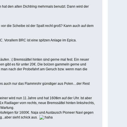
 hat den alten Dichtring mehrmals benutzt. Dann wird der
s vor die Scheibe ist der Spalt recht groß? Kann auch auf dem
. Vorallem BRC ist eine spitzen Anlage im Epica.
en. :( Bremssättel hinten sind gerne mal fest. Ein neuer
en gibt es für unter 20€. Die bolzen gammeln gerne und
rkt man nach der Probefahrt am Geruch bzw. wenn man die
s auch nur das Flammrohr günstiger aus Polen....der Rest
Meiner wird nun 11 Jahre und hat 160tkm auf der Uhr. Ist aber
x Radlager vorn rechts, neue Bremssättel hinten links/rechts,
 Wartung.
 Alufelgen für 1600€. Naja und Austausch Pioneer Navi gegen
...aber sieht schick aus.