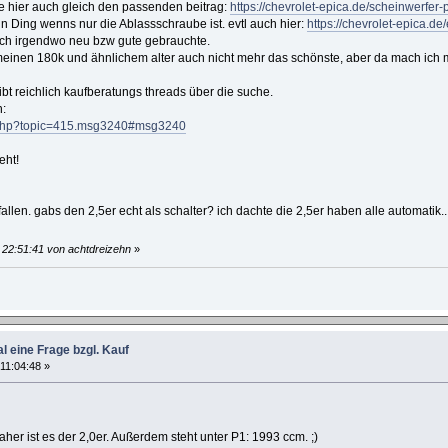
 hier auch gleich den passenden beitrag:
https://chevrolet-epica.de/scheinwerfer-
in Ding wenns nur die Ablassschraube ist. evtl auch hier:
https://chevrolet-epica.de/
ich irgendwo neu bzw gute gebrauchte.
 meinen 180k und ähnlichem alter auch nicht mehr das schönste, aber da mach ich m
gibt reichlich kaufberatungs threads über die suche.
:
ex.php?topic=415.msg3240#msg3240
eht!
allen. gabs den 2,5er echt als schalter? ich dachte die 2,5er haben alle automatik...
 22:51:41 von achtdreizehn
»
l eine Frage bzgl. Kauf
11:04:48 »
aher ist es der 2,0er. Außerdem steht unter P1: 1993 ccm. ;)