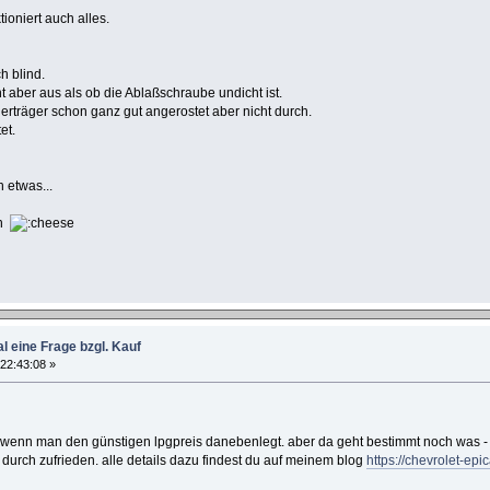
ioniert auch alles.
h blind.
 aber aus als ob die Ablaßschraube undicht ist.
erträger schon ganz gut angerostet aber nicht durch.
et.
 etwas...
en
l eine Frage bzgl. Kauf
 22:43:08 »
em wenn man den günstigen lpgpreis danebenlegt. aber da geht bestimmt noch was - 
durch zufrieden. alle details dazu findest du auf meinem blog
https://chevrolet-epi