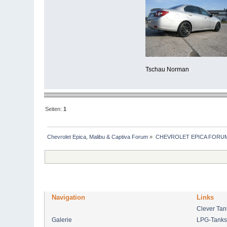
Tschau Norman
Seiten:
1
Chevrolet Epica, Malibu & Captiva Forum
»
CHEVROLET EPICA FORU
Navigation
Links
Clever Ta
Galerie
LPG-Tanks