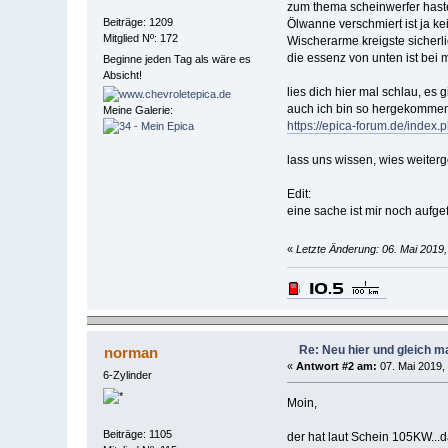
zum thema scheinwerfer haste
Beiträge: 1209
Ölwanne verschmiert ist ja ke
Mitglied Nº: 172
Wischerarme kreigste sicherl
die essenz von unten ist bei
Beginne jeden Tag als wäre es
Absicht!
lies dich hier mal schlau, es 
auch ich bin so hergekommen
Meine Galerie:
https://epica-forum.de/ind
lass uns wissen, wies weiterg
Edit:
eine sache ist mir noch aufgef
«
Letzte Änderung: 06. Mai 2019,
Re: Neu hier und gleich ma
norman
«
Antwort #2 am:
07. Mai 2019, 
6-Zylinder
Moin,
Beiträge: 1105
der hat laut Schein 105KW...d