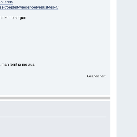
polieren/
es-troepfelt-wieder-oelverlust-teil-4/
ir keine sorgen.
 man lernt ja nie aus.
Gespeichert