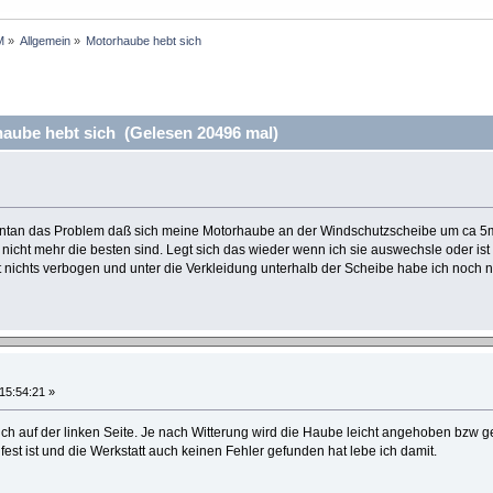
M
»
Allgemein
»
Motorhaube hebt sich
ube hebt sich (Gelesen 20496 mal)
an das Problem daß sich meine Motorhaube an der Windschutzscheibe um ca 5mm
icht mehr die besten sind. Legt sich das wieder wenn ich sie auswechsle oder ist 
t nichts verbogen und unter die Verkleidung unterhalb der Scheibe habe ich noch n
 15:54:21 »
ch auf der linken Seite. Je nach Witterung wird die Haube leicht angehoben bzw g
fest ist und die Werkstatt auch keinen Fehler gefunden hat lebe ich damit.