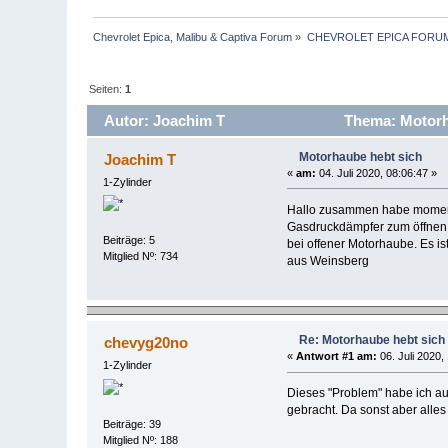
Chevrolet Epica, Malibu & Captiva Forum
»
CHEVROLET EPICA FORU
Seiten:
1
Autor: Joachim T
Thema: Motorha
Motorhaube hebt sich
Joachim T
«
am:
04. Juli 2020, 08:06:47 »
1-Zylinder
Hallo zusammen habe moment
Gasdruckdämpfer zum öffnen n
Beiträge: 5
bei offener Motorhaube. Es is
Mitglied Nº: 734
aus Weinsberg
Re: Motorhaube hebt sich
chevyg20no
«
Antwort #1 am:
06. Juli 2020,
1-Zylinder
Dieses "Problem" habe ich au
gebracht. Da sonst aber alles 
Beiträge: 39
Mitglied Nº: 188