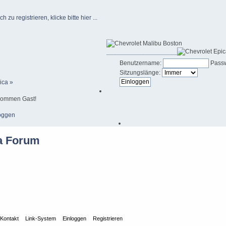
u registrieren, klicke bitte hier ...
____________________
Benutzername:
Passw
Sitzungslänge:
ica »
kommen Gast!
oggen
Kontakt
Link-System
Einloggen
Registrieren