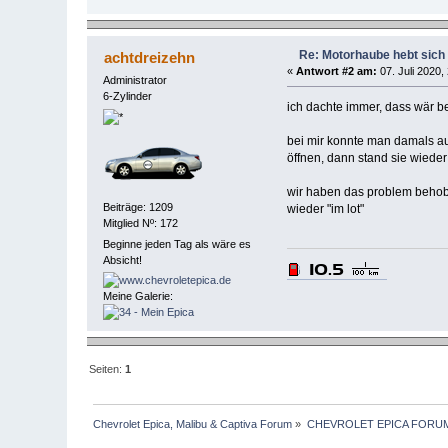
Re: Motorhaube hebt sich
achtdreizehn
«
Antwort #2 am:
07. Juli 2020,
Administrator
6-Zylinder
ich dachte immer, dass wär bei
bei mir konnte man damals au
öffnen, dann stand sie wieder
wir haben das problem behobe
Beiträge: 1209
wieder "im lot"
Mitglied Nº: 172
Beginne jeden Tag als wäre es
Absicht!
Meine Galerie:
Seiten:
1
Chevrolet Epica, Malibu & Captiva Forum
»
CHEVROLET EPICA FORU