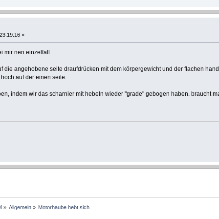
 23:19:16 »
 mir nen einzelfall.
f die angehobene seite draufdrücken mit dem körpergewicht und der flachen hand,
 hoch auf der einen seite.
n, indem wir das scharnier mit hebeln wieder "grade" gebogen haben. braucht man 
M
»
Allgemein
»
Motorhaube hebt sich