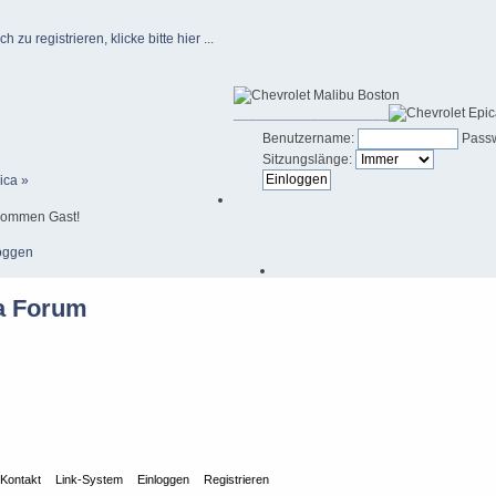
u registrieren, klicke bitte hier ...
____________________
Benutzername:
Passw
Sitzungslänge:
ica »
kommen Gast!
oggen
Kontakt
Link-System
Einloggen
Registrieren