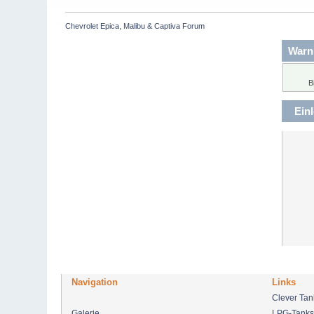
Chevrolet Epica, Malibu & Captiva Forum
Warn
B
Ein
Navigation
Links
Clever Ta
Galerie
LPG-Tanks