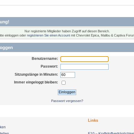
ung!
Nur registrierte Mitglieder haben Zugriff auf diesen Bereich.
itte einloggen oder
registrieren Sie einen Account
mit Chevrolet Epica, Malibu & Captiva Foru
loggen
Benutzername:
Passwort:
Sitzungslänge in Minuten:
Immer eingeloggt bleiben:
Passwort vergessen?
Links
nken
tellen
E10 – Kraftstoffverträglichkei