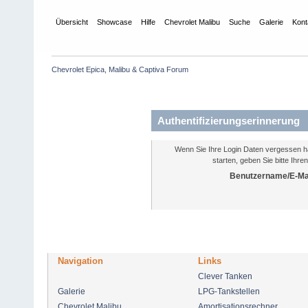
Übersicht
Showcase
Hilfe
Chevrolet Malibu
Suche
Galerie
Kont
Chevrolet Epica, Malibu & Captiva Forum
Authentifizierungserinnerung
Wenn Sie Ihre Login Daten vergessen h
starten, geben Sie bitte Ihr
Benutzername/E-Mai
Navigation
Links
Clever Tanken
Galerie
LPG-Tankstellen
Chevrolet Malibu
Amortisationsrechner