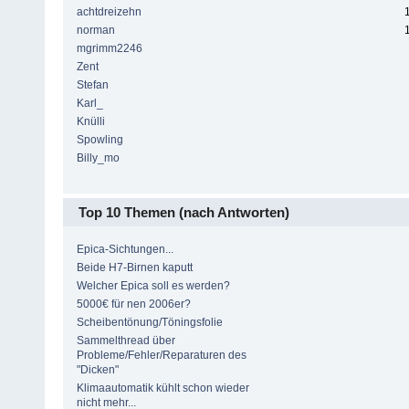
achtdreizehn
norman
mgrimm2246
Zent
Stefan
Karl_
Knülli
Spowling
Billy_mo
Top 10 Themen (nach Antworten)
Epica-Sichtungen...
Beide H7-Birnen kaputt
Welcher Epica soll es werden?
5000€ für nen 2006er?
Scheibentönung/Töningsfolie
Sammelthread über
Probleme/Fehler/Reparaturen des
"Dicken"
Klimaautomatik kühlt schon wieder
nicht mehr...