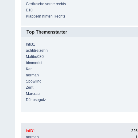
Geräusche vorne rechts
E10
Klappern hinten Rechts
Top Themenstarter
Inti31
achtdreizehn
Malibu030
bimmerist
Karl_
norman
Spowling
Zent
Marcrau
DJripsegutz
Top 10 der erhaltenen Thank You
(erhaltene / abgegeb
Inti31
226
norman
1