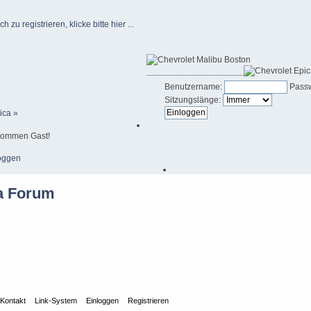
u registrieren, klicke bitte hier ...
____________________
Benutzername:
Passw
Sitzungslänge:
ica »
kommen Gast!
oggen
Kontakt
Link-System
Einloggen
Registrieren