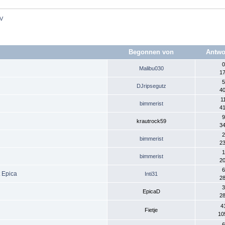
TV
Begonnen von
Antwo
0
Malibu030
17
5
DJripsegutz
40
1
bimmerist
41
9
krautrock59
34
2
bimmerist
23
1
bimmerist
20
6
 Epica
Inti31
28
3
EpicaD
28
4
Fietje
10
6