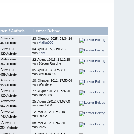
rten
/
Aufrufe
Letzter Beitrag
 Antworten
23. Oktober 2025, 08:34:16
von
Malibu030
469 Aufrufe
 Antworten
04. April 2015, 21:05:52
von
Zent
329 Aufrufe
1 Antworten
22. August 2013, 13:12:18
von Jürgen Rosche
367 Aufrufe
 Antworten
05. April 2013, 20:53:00
von krautrock59
059 Aufrufe
 Antworten
20. Oktober 2012, 17:56:06
von Wanderer
958 Aufrufe
 Antworten
27. August 2012, 01:24:20
von fiaar1980
920 Aufrufe
 Antworten
25. August 2012, 03:07:00
von fiaar1980
067 Aufrufe
 Antworten
12. Mai 2012, 11:42:19
von RC02
746 Aufrufe
1 Antworten
08. Mai 2012, 11:47:30
von feile61
5534 Aufrufe
 Antworten
13. April 2012, 11:11:14