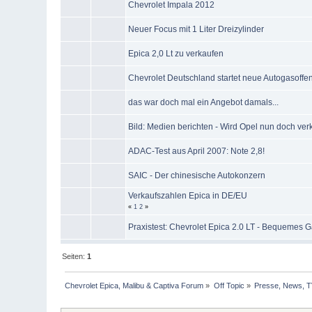
Chevrolet Impala 2012
Neuer Focus mit 1 Liter Dreizylinder
Epica 2,0 Lt zu verkaufen
Chevrolet Deutschland startet neue Autogasoffe
das war doch mal ein Angebot damals...
Bild: Medien berichten - Wird Opel nun doch ver
ADAC-Test aus April 2007: Note 2,8!
SAIC - Der chinesische Autokonzern
Verkaufszahlen Epica in DE/EU
«
1
2
»
Praxistest: Chevrolet Epica 2.0 LT - Bequemes 
Seiten:
1
Chevrolet Epica, Malibu & Captiva Forum
»
Off Topic
»
Presse, News, 