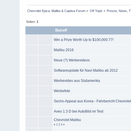
Chevrolet Epica, Malibu & Captiva Forum
»
Off Topic
»
Presse, News, 
Seiten:
1
Betreff
Win a Prize Worth Up to $100,000.77!
Malibu 2016
Neue (?) Werbevideos
Softwareupdate für Navi Malibu ab 2012
Werbevideo aus Südamerika
Werbefoto
Sechs-Appeal aus Korea - Fahrbericht Chevrolet
Aveo 1.3 D bei AutoBild im Test
Chevrolet Malibu
«
1
2
3
»