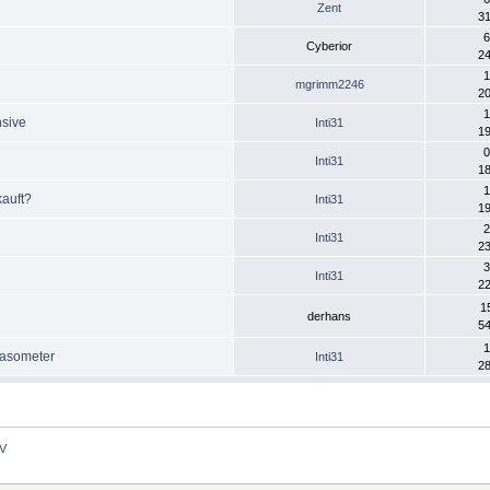
Zent
31
6
Cyberior
24
1
mgrimm2246
20
1
nsive
Inti31
19
0
Inti31
18
1
kauft?
Inti31
19
2
Inti31
23
3
Inti31
22
1
derhans
54
1
Gasometer
Inti31
28
TV