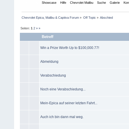
Übersicht
Showcase
Hilfe
Chevrolet Malibu
Suche
Galerie
Kon
Chevrolet Epica, Malibu & Captiva Forum
»
Off Topic
»
Abschied
Seiten:
1
2
»
»
Betreff
Win a Prize Worth Up to $100,000.77!
Abmeldung
Verabschiedung
Noch eine Verabschiedung...
Mein-Epica auf seiner letzten Fahrt...
Auch ich bin dann mal weg.