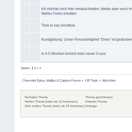
Ich möchte mich hier verabschieden, bleibe aber euch i
Malibu Foren erhalten
Time to say Goodbye
Kundgebung: Unser Forumsmitglied "Dimo" ist gestorben.
in 4-5 Wochen kommt mein neuer Cruze
Seiten:
1
2
»
»
Chevrolet Epica, Malibu & Captiva Forum
»
Off Topic
»
Abschied
Normales Thema
Thema geschlossen
Heißes Thema (mehr als 15 Antworten)
Fixiertes Thema
Sehr heißes Thema (mehr als 25 Antworten)
Umfrage