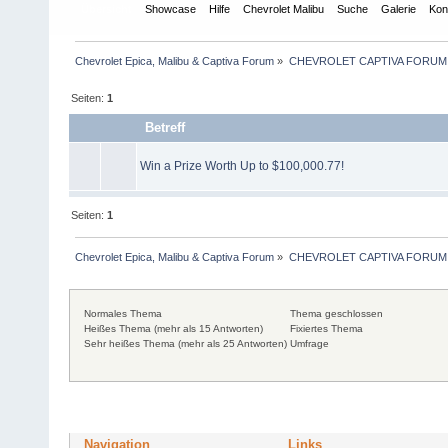
Übersicht
Showcase
Hilfe
Chevrolet Malibu
Suche
Galerie
Kon
Chevrolet Epica, Malibu & Captiva Forum
»
CHEVROLET CAPTIVA FORUM
Seiten:
1
Betreff
Win a Prize Worth Up to $100,000.77!
Seiten:
1
Chevrolet Epica, Malibu & Captiva Forum
»
CHEVROLET CAPTIVA FORUM
Normales Thema
Thema geschlossen
Heißes Thema (mehr als 15 Antworten)
Fixiertes Thema
Sehr heißes Thema (mehr als 25 Antworten)
Umfrage
Navigation
Links