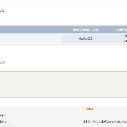
d ich
Begonnen von
Antwo
0
Malibu030
21
d ich
Links
nken
tellen
E10 – Kraftstoffverträglichkei