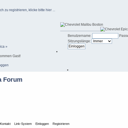
u registrieren, klicke bitte hier ...
____________________
Benutzername:
Passw
Sitzungslänge:
ica »
kommen Gast!
oggen
Kontakt
Link-System
Einloggen
Registrieren