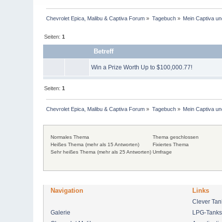
Chevrolet Epica, Malibu & Captiva Forum
»
Tagebuch
»
Mein Captiva un
Seiten:
1
Betreff
Win a Prize Worth Up to $100,000.77!
Seiten:
1
Chevrolet Epica, Malibu & Captiva Forum
»
Tagebuch
»
Mein Captiva un
Normales Thema
Thema geschlossen
Heißes Thema (mehr als 15 Antworten)
Fixiertes Thema
Sehr heißes Thema (mehr als 25 Antworten)
Umfrage
Navigation
Links
Clever Ta
Galerie
LPG-Tanks