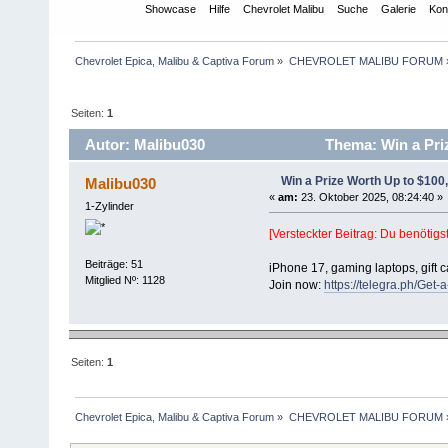
Übersicht
Showcase
Hilfe
Chevrolet Malibu
Suche
Galerie
Kon
Chevrolet Epica, Malibu & Captiva Forum
»
CHEVROLET MALIBU FORUM
Seiten:
1
Autor: Malibu030
Thema: Win a Priz
Win a Prize Worth Up to $100
Malibu030
«
am:
23. Oktober 2025, 08:24:40 »
1-Zylinder
[Versteckter Beitrag: Du benötigst
Beiträge: 51
iPhone 17, gaming laptops, gift c
Mitglied Nº: 1128
Join now:
https://telegra.ph/Get
Seiten:
1
Chevrolet Epica, Malibu & Captiva Forum
»
CHEVROLET MALIBU FORUM