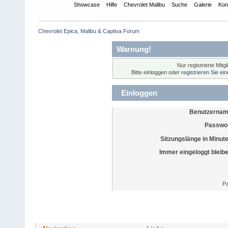
Übersicht
Showcase
Hilfe
Chevrolet Malibu
Suche
Galerie
Kon
Chevrolet Epica, Malibu & Captiva Forum
Warnung!
Nur registrierte Mitg
Bitte einloggen oder
registrieren Sie ei
Einloggen
Benutzernam
Passwor
Sitzungslänge in Minut
Immer eingeloggt bleib
Pa