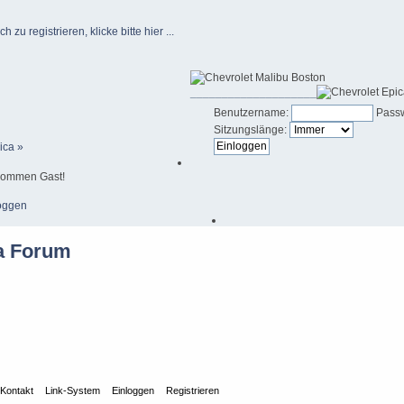
u registrieren, klicke bitte hier ...
____________________
Benutzername:
Passw
Sitzungslänge:
ica »
kommen Gast!
oggen
Kontakt
Link-System
Einloggen
Registrieren