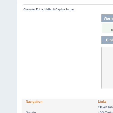
Chevrolet Epica, Malibu & Captiva Forum
Warn
B
Ein
Navigation
Links
Clever Ta
Galerie
LPG-Tanks