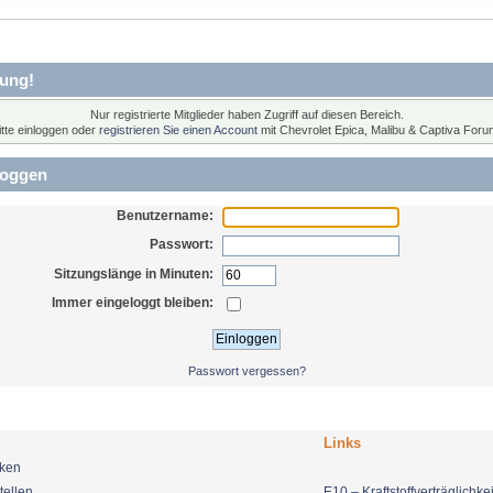
ung!
Nur registrierte Mitglieder haben Zugriff auf diesen Bereich.
itte einloggen oder
registrieren Sie einen Account
mit Chevrolet Epica, Malibu & Captiva Foru
loggen
Benutzername:
Passwort:
Sitzungslänge in Minuten:
Immer eingeloggt bleiben:
Passwort vergessen?
Links
nken
tellen
E10 – Kraftstoffverträglichkei