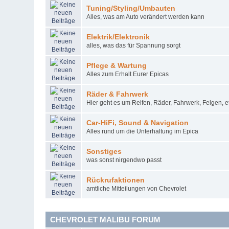
Tuning/Styling/Umbauten
Alles, was am Auto verändert werden kann
Elektrik/Elektronik
alles, was das für Spannung sorgt
Pflege & Wartung
Alles zum Erhalt Eurer Epicas
Räder & Fahrwerk
Hier geht es um Reifen, Räder, Fahrwerk, Felgen, et
Car-HiFi, Sound & Navigation
Alles rund um die Unterhaltung im Epica
Sonstiges
was sonst nirgendwo passt
Rückrufaktionen
amtliche Mitteilungen von Chevrolet
CHEVROLET MALIBU FORUM