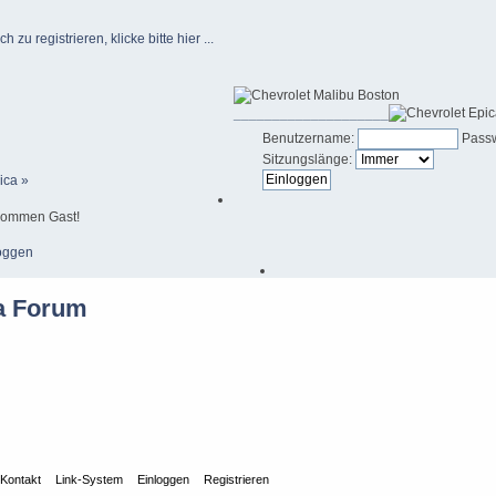
u registrieren, klicke bitte hier ...
____________________
Benutzername:
Passw
Sitzungslänge:
ica »
kommen Gast!
oggen
Kontakt
Link-System
Einloggen
Registrieren