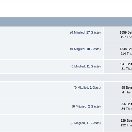
(
0
Mitglied,
17
Gäste
)
1559 Bei
157 Th
(
0
Mitglied,
10
Gäste
)
1348 Bei
114 Th
941 Bei
(
0
Mitglied,
11
Gäste
)
81 Th
(
0
Mitglied,
1
Gast
)
98 Beit
4 The
256 Bei
(
0
Mitglied,
2
Gäste
)
34 Th
929 Bei
(
0
Mitglied,
11
Gäste
)
122 Th