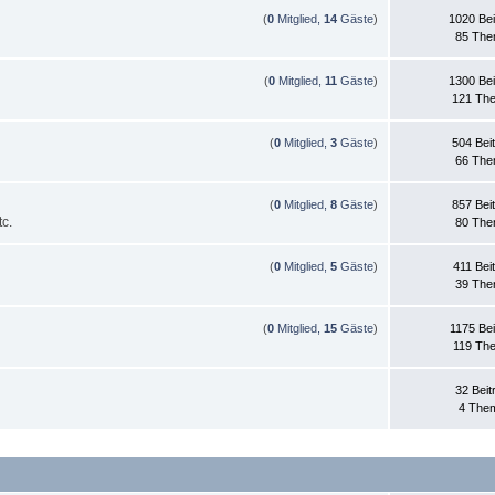
(
0
Mitglied,
14
Gäste
)
1020 Bei
85 Th
(
0
Mitglied,
11
Gäste
)
1300 Bei
121 Th
(
0
Mitglied,
3
Gäste
)
504 Bei
66 Th
(
0
Mitglied,
8
Gäste
)
857 Bei
c.
80 Th
(
0
Mitglied,
5
Gäste
)
411 Bei
39 Th
(
0
Mitglied,
15
Gäste
)
1175 Bei
119 Th
32 Beit
4 The