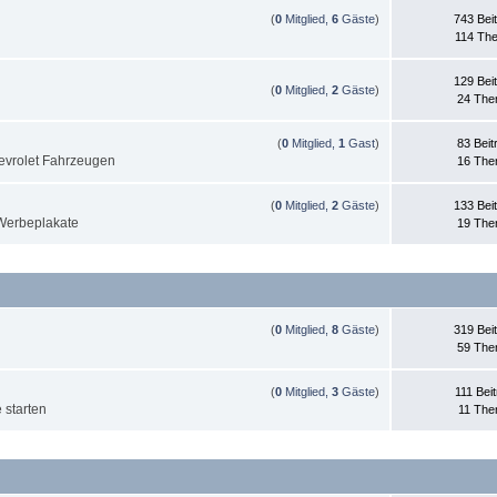
(
0
Mitglied,
6
Gäste
)
743 Bei
114 Th
129 Bei
(
0
Mitglied,
2
Gäste
)
24 Th
(
0
Mitglied,
1
Gast
)
83 Beit
evrolet Fahrzeugen
16 Th
(
0
Mitglied,
2
Gäste
)
133 Bei
 Werbeplakate
19 Th
(
0
Mitglied,
8
Gäste
)
319 Bei
59 Th
(
0
Mitglied,
3
Gäste
)
111 Bei
e starten
11 Th