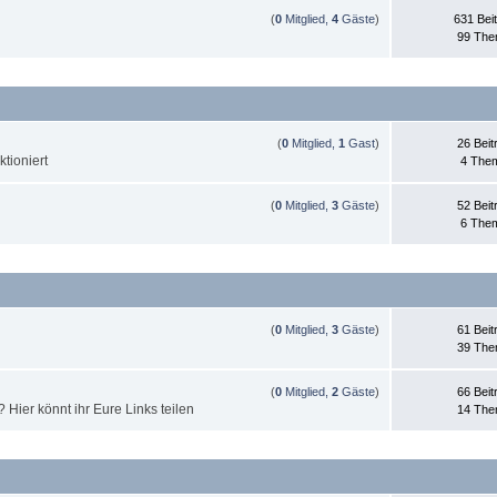
(
0
Mitglied,
4
Gäste
)
631 Bei
99 Th
(
0
Mitglied,
1
Gast
)
26 Beit
tioniert
4 The
(
0
Mitglied,
3
Gäste
)
52 Beit
6 The
(
0
Mitglied,
3
Gäste
)
61 Beit
39 Th
(
0
Mitglied,
2
Gäste
)
66 Beit
Hier könnt ihr Eure Links teilen
14 Th