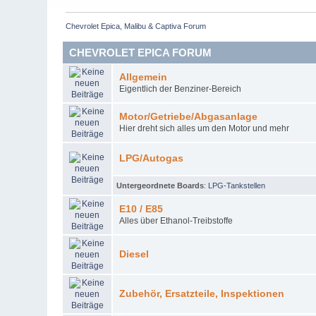
Chevrolet Epica, Malibu & Captiva Forum
CHEVROLET EPICA FORUM
Allgemein
Eigentlich der Benziner-Bereich
Motor/Getriebe/Abgasanlage
Hier dreht sich alles um den Motor und mehr
LPG/Autogas
Untergeordnete Boards
:
LPG-Tankstellen
E10 / E85
Alles über Ethanol-Treibstoffe
Diesel
Zubehör, Ersatzteile, Inspektionen