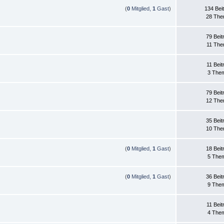
(
0
Mitglied,
1
Gast
)
134 Bei
28 Th
79 Beit
11 Th
11 Beit
3 The
79 Beit
12 Th
35 Beit
10 Th
(
0
Mitglied,
1
Gast
)
18 Beit
5 The
(
0
Mitglied,
1
Gast
)
36 Beit
9 The
11 Beit
4 The