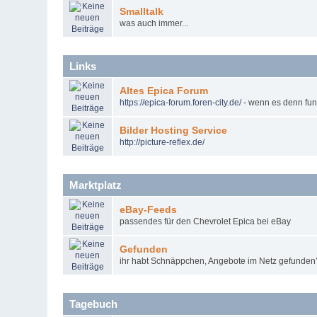
Smalltalk
was auch immer...
Links
Altes Epica Forum
https
://
epica
-
forum
.
foren
-
city
.
de
/
- wenn es denn funk
Bilder Hosting Service
http
://
picture
-
reflex
.
de
/
Marktplatz
eBay-Feeds
passendes für den Chevrolet Epica bei eBay
Gefunden
ihr habt Schnäppchen, Angebote im Netz gefunden? 
Tagebuch