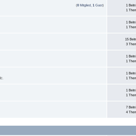
(
0
Mitglied,
1
Gast
)
1 Beit
1 The
1 Beit
1 The
15 Beit
3 The
1 Beit
1 The
1 Beit
c.
1 The
1 Beit
1 The
7 Beit
4 The