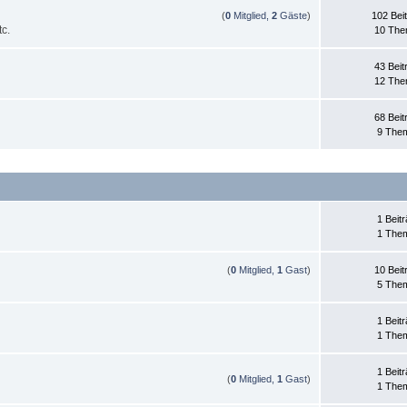
(
0
Mitglied,
2
Gäste
)
102 Bei
c.
10 Th
43 Beit
12 Th
68 Beit
9 The
1 Beit
1 The
(
0
Mitglied,
1
Gast
)
10 Beit
5 The
1 Beit
1 The
1 Beit
(
0
Mitglied,
1
Gast
)
1 The