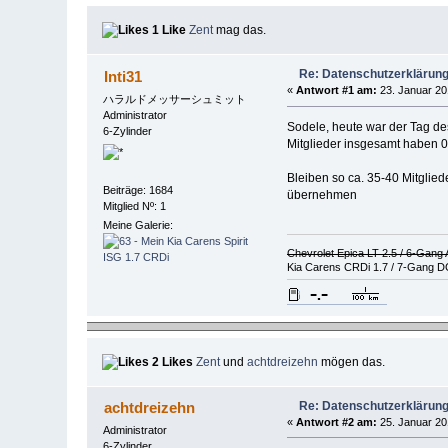
1 Like
Zent
mag das.
Re: Datenschutzerklärun
Inti31
«
Antwort #1 am:
23. Januar 20
ハラルドメッサーシュミット
Administrator
Sodele, heute war der Tag des
6-Zylinder
Mitglieder insgesamt haben 0
Bleiben so ca. 35-40 Mitglied
Beiträge: 1684
übernehmen
Mitglied Nº: 1
Meine Galerie:
Chevrolet Epica LT 2.5 / 6-Gang
Kia Carens CRDi 1.7 / 7-Gang D
2 Likes
Zent
und
achtdreizehn
mögen das.
Re: Datenschutzerklärun
achtdreizehn
«
Antwort #2 am:
25. Januar 20
Administrator
6-Zylinder