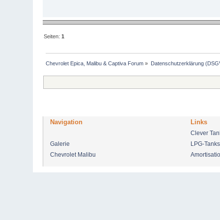
Seiten:
1
Chevrolet Epica, Malibu & Captiva Forum
»
Datenschutzerklärung (DS
Navigation
Links
Clever Ta
Galerie
LPG-Tanks
Chevrolet Malibu
Amortisati