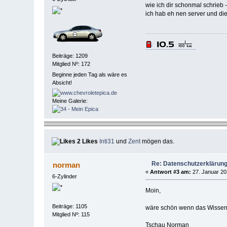
wie ich dir schonmal schrieb
ich hab eh nen server und die
Beiträge: 1209
Mitglied Nº: 172
Beginne jeden Tag als wäre es
Absicht!
Meine Galerie:
2 Likes
Inti31
und
Zent
mögen das.
Re: Datenschutzerklärun
norman
«
Antwort #3 am:
27. Januar 20
6-Zylinder
Moin,
Beiträge: 1105
wäre schön wenn das Wissen h
Mitglied Nº: 115
Tschau Norman