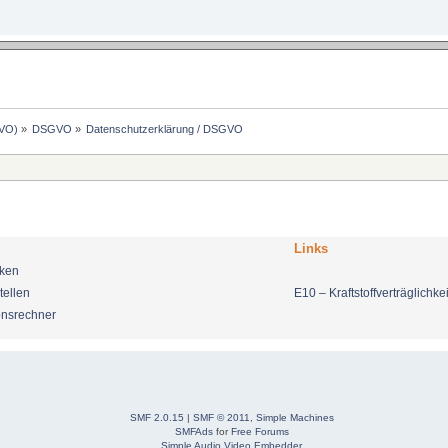
GVO)
»
DSGVO
»
Datenschutzerklärung / DSGVO
Links
nken
tellen
E10 – Kraftstoffverträglichkei
onsrechner
SMF 2.0.15
|
SMF © 2011
,
Simple Machines
SMFAds
for
Free Forums
Simple Audio Video Embedder