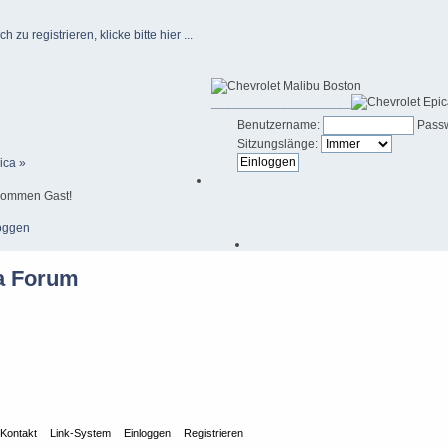
u registrieren, klicke bitte hier ...
____________________
Benutzername:
Passw
Sitzungslänge:
ica »
kommen Gast!
oggen
Kontakt
Link-System
Einloggen
Registrieren