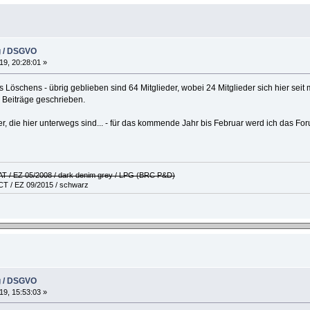
g / DSGVO
19, 20:28:01 »
 Löschens - übrig geblieben sind 64 Mitglieder, wobei 24 Mitglieder sich hier seit
 Beiträge geschrieben.
er, die hier unterwegs sind... - für das kommende Jahr bis Februar werd ich das F
 AT / EZ 05/2008 / dark denim grey / LPG (BRC P&D)
CT / EZ 09/2015 / schwarz
g / DSGVO
19, 15:53:03 »