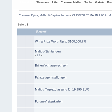
Übersicht
Showcase
Hilfe
Chevrolet Malibu
Suche
Galerie
Kon
Chevrolet Epica, Malibu & Captiva Forum
»
CHEVROLET MALIBU FORUM
Seiten:
1
Betreff
Win a Prize Worth Up to $100,000.77!
Malibu-Sichtungen
«
1
2
»
Brillenfach auswechseln
Fahrzeugeinstellungen
Malibu Tageszulassung für 19.990 EUR
Forum-Visitenkarten