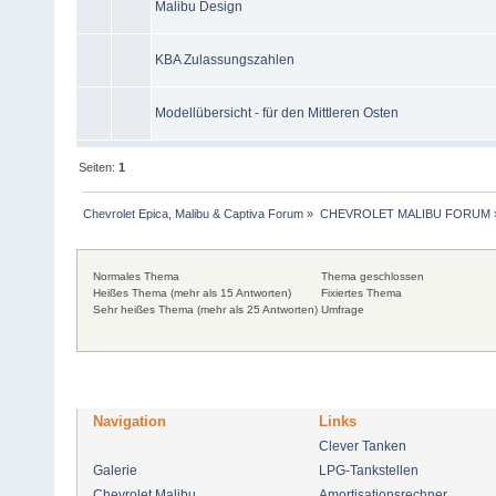
Malibu Design
KBA Zulassungszahlen
Modellübersicht - für den Mittleren Osten
Seiten:
1
Chevrolet Epica, Malibu & Captiva Forum
»
CHEVROLET MALIBU FORUM
Normales Thema
Thema geschlossen
Heißes Thema (mehr als 15 Antworten)
Fixiertes Thema
Sehr heißes Thema (mehr als 25 Antworten)
Umfrage
Navigation
Links
Clever Tanken
Galerie
LPG-Tankstellen
Chevrolet Malibu
Amortisationsrechner