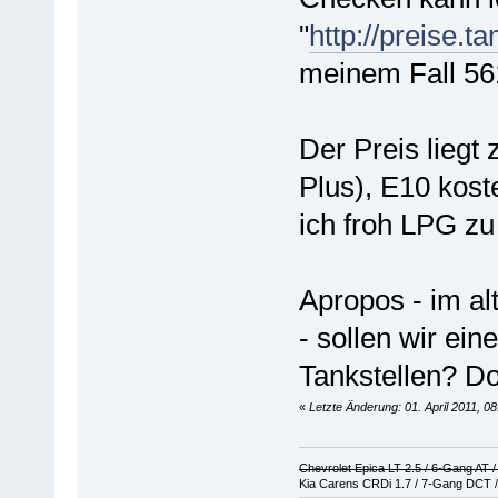
"
http://preise.ta
meinem Fall 56
Der Preis liegt 
Plus), E10 koste
ich froh LPG zu 
Apropos - im al
- sollen wir ei
Tankstellen? D
«
Letzte Änderung: 01. April 2011, 08
Chevrolet Epica LT 2.5 / 6-Gang AT 
Kia Carens CRDi 1.7 / 7-Gang DCT /