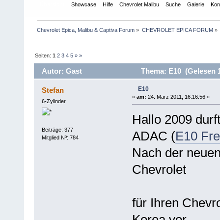
Übersicht
Showcase
Hilfe
Chevrolet Malibu
Suche
Galerie
Kon
Chevrolet Epica, Malibu & Captiva Forum
»
CHEVROLET EPICA FORUM
»
Seiten:
1
2
3
4
5
»
»
Autor: Gast
Thema: E10 (Gelesen 1
E10
Stefan
«
am:
24. März 2011, 16:16:56 »
6-Zylinder
Hallo 2009 durf
Beiträge: 377
ADAC (
E10 Fre
Mitglied Nº: 784
Nach der neuen
Chevrolet
für Ihren Chevro
Korea vor.