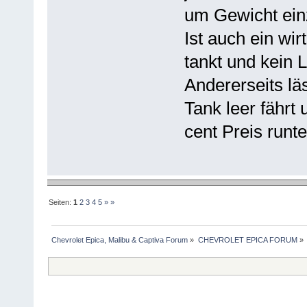
um Gewicht ein
Ist auch ein wi
tankt und kein 
Andererseits l
Tank leer fährt 
cent Preis runt
Seiten:
1
2
3
4
5
»
»
Chevrolet Epica, Malibu & Captiva Forum
»
CHEVROLET EPICA FORUM
»