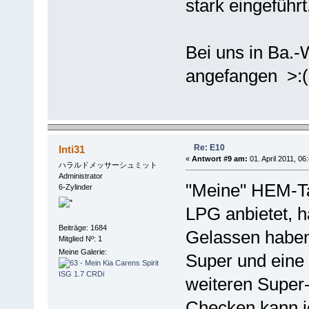
stark eingeführt
Bei uns in Ba.-
angefangen >:(
Re: E10
Inti31
«
Antwort #9 am:
01. April 2011, 06
ハラルドメッサーシュミット
Administrator
"Meine" HEM-Tan
6-Zylinder
LPG anbietet, h
Beiträge: 1684
Gelassen haben
Mitglied Nº: 1
Meine Galerie:
Super und eine
weiteren Super-
Checken kann ic