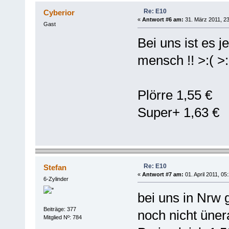
Re: E10
Cyberior
«
Antwort #6 am:
31. März 2011, 23
Gast
Bei uns ist es 
mensch !! >:( >:
Plörre 1,55 €
Super+ 1,63 €
Re: E10
Stefan
«
Antwort #7 am:
01. April 2011, 05
6-Zylinder
bei uns in Nrw 
Beiträge: 377
noch nicht üner
Mitglied Nº: 784