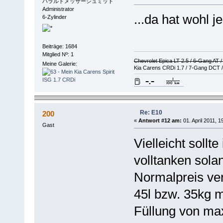
ハラルドメッサーシュミット
Administrator
...da hat wohl j
6-Zylinder
Beiträge: 1684
Mitglied Nº: 1
Chevrolet Epica LT 2.5 / 6-Gang AT 
Meine Galerie:
Kia Carens CRDi 1.7 / 7-Gang DCT /
Re: E10
200
«
Antwort #12 am:
01. April 2011, 1
Gast
Vielleicht soll
volltanken sol
Normalpreis ver
45l bzw. 35kg m
Füllung von max.