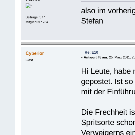
also im vorher
Beiträge: 377
Stefan
Mitglied Nº: 784
Re: E10
Cyberior
«
Antwort #5 am:
25. März 2011, 23
Gast
Hi Leute, habe 
gepostet. Ist s
mit der Einführ
Die Frechheit i
Spritsorte scho
Verweigerns ein