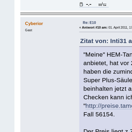
Re: E10
Cyberior
«
Antwort #10 am:
01. April 2011, 1
Gast
Zitat von: Inti31 
"Meine" HEM-Tank
anbietet, hat vo
haben die zumind
Super Plus-Säule
beinhalten jetzt a
Checken kann ich
"
http://preise.tam
Fall 56154.
Der Preis liegt z