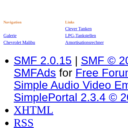
Navigation
Links
Clever Tanken
Galerie
LPG-Tankstellen
Chevrolet Malibu
Amortisationsrechner
SMF 2.0.15
|
SMF © 2
SMFAds
for
Free For
Simple Audio Video E
SimplePortal 2.3.4 © 
XHTML
RSS