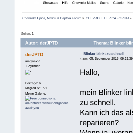
Übersicht
Showcase
Hilfe
Chevrolet Malibu
Suche
Galerie
Kon
Chevrolet Epica, Malibu & Captiva Forum
»
CHEVROLET EPICA FORUM
»
Seiten:
1
Autor: derJPTD
Thema: Blinker bli
Blinker blinkt zu schnell
derJPTD
«
am:
05. September 2018, 09:23:39
magwaxVE
1-Zylinder
Hallo,
Beiträge: 6
Mitglied Nº: 771
mein Blinker lin
Meine Galerie:
zu schnell.
Kann ich das al
reparieren?
Wenn ja, woran