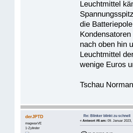
Leuchtmittel käm
Spannungsspitze
die Batteriepol
Kondensatoren d
nach oben hin 
Leuchtmittel der
wenige Euros u
Tschau Norma
Re: Blinker blinkt zu schnell
derJPTD
«
Antwort #6 am:
09. Januar 2023, 
magwaxVE
1-Zylinder