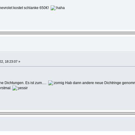
hevrolet kostet schlanke 650€!
22, 18:23:07 »
 Dichtungen. Es ist zum.....
Hab dann andere neue Dichtringe genommen
erstmal.