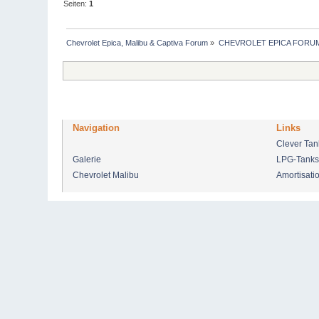
Seiten:
1
Chevrolet Epica, Malibu & Captiva Forum
»
CHEVROLET EPICA FORU
Navigation
Links
Clever Ta
Galerie
LPG-Tanks
Chevrolet Malibu
Amortisati