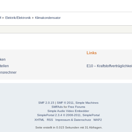
M
»
Elektrik/Elektronik
»
Klimakondensator
Links
nken
tellen
E10 – Kraftstoffverträglichkei
onsrechner
SMF 2.0.15
|
SMF © 2011
,
Simple Machines
SMFAds
for
Free Forums
Simple Audio Video Embedder
SimplePortal 2.3.4 © 2008-2011, SimplePortal
XHTML
RSS
Impressum & Datenschutz
WAP2
Seite erstellt in 0.015 Sekunden mit 31 Abfragen.