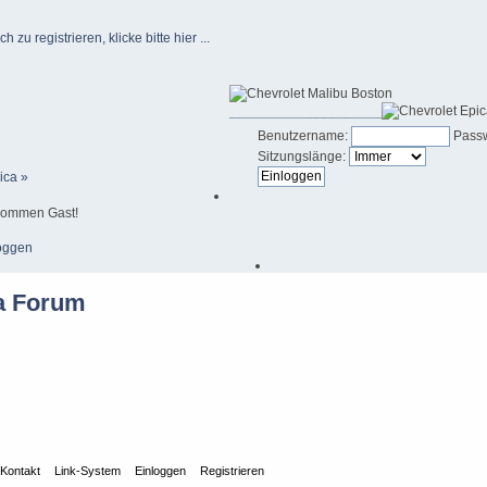
u registrieren, klicke bitte hier ...
____________________
Benutzername:
Passw
Sitzungslänge:
ica »
kommen Gast!
oggen
Kontakt
Link-System
Einloggen
Registrieren