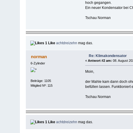
hoch gegangen.
Ein neuer Kondensator bei C
Tschau Norman
1 Like
achtdreizehn
mag das.
Re: Klimakondensator
norman
«
Antwort #2 am:
08. August 20
6-Zylinder
Moin,
Beiträge: 1105
der Mahle kam dann doch ohne
Mitglied Nº: 115
befüllen lassen. Funktioniert 
Tschau Norman
1 Like
achtdreizehn
mag das.