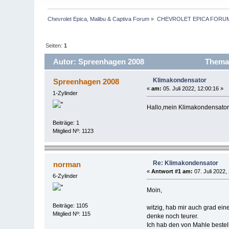
Chevrolet Epica, Malibu & Captiva Forum
»
CHEVROLET EPICA FORU
Seiten:
1
Autor: Spreenhagen 2008
Thema:
Klimakondensator
Spreenhagen 2008
«
am:
05. Juli 2022, 12:00:16 »
1-Zylinder
Hallo,mein Klimakondensator 
Beiträge: 1
Mitglied Nº: 1123
Re: Klimakondensator
norman
«
Antwort #1 am:
07. Juli 2022,
6-Zylinder
Moin,
Beiträge: 1105
witzig, hab mir auch grad eine
Mitglied Nº: 115
denke noch teurer.
Ich hab den von Mahle bestell