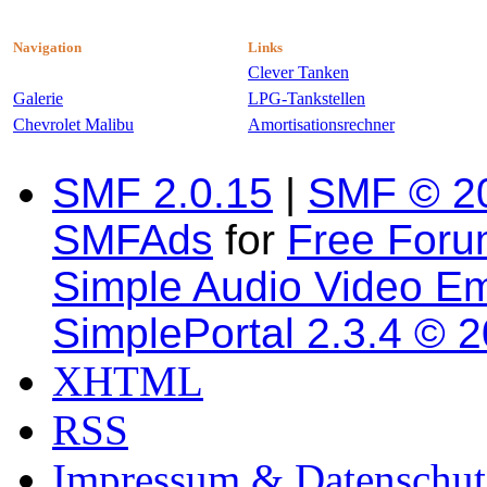
Navigation
Links
Clever Tanken
Galerie
LPG-Tankstellen
Chevrolet Malibu
Amortisationsrechner
SMF 2.0.15
|
SMF © 2
SMFAds
for
Free For
Simple Audio Video E
SimplePortal 2.3.4 © 
XHTML
RSS
Impressum & Datenschut